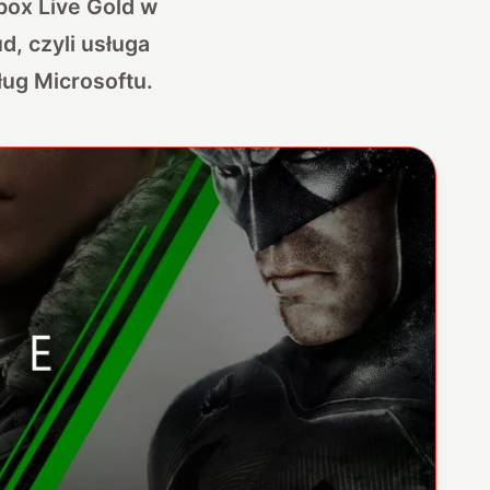
box Live Gold w
, czyli usługa
sług Microsoftu.