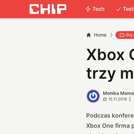
Tech
Tes
Home
Gry 
Xbox 
trzy m
Monika Mama
M
15.11.2019
|
Podczas konfere
Xbox One firma p