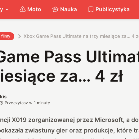
ty
Moto
Nauka
Publicystyka
Xbox Game Pass Ultimate na trzy miesiące za… 4 z
i filmy
Game Pass Ultima
iesiące za… 4 zł
kis
Przeczytasz w
1
minutę
ncji
X019
zorganizowanej przez Microsoft, a do
okazała zwiastuny gier oraz produkcje, które tr