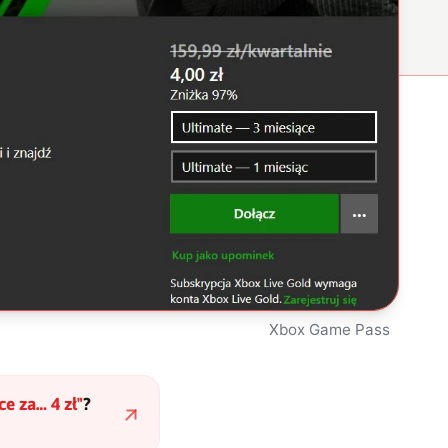
Xbox Game Pass
e za… 4 zł
"
?