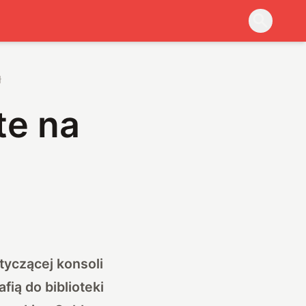
ł
te na
tyczącej konsoli
afią
do biblioteki