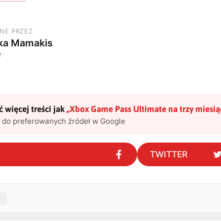
NE PRZEZ
ka Mamakis
r
 więcej treści jak
„
Xbox Game Pass Ultimate na trzy miesiąc
l do preferowanych źródeł w Google
TWITTER