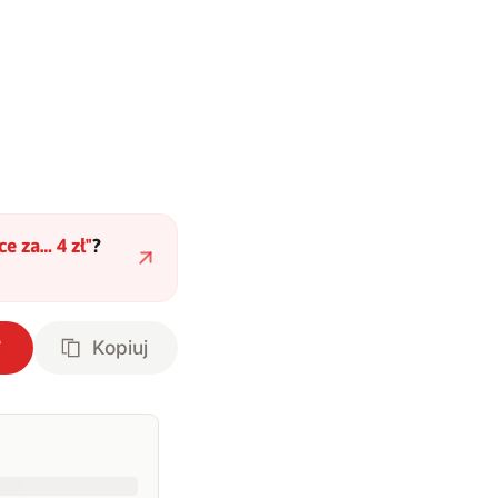
e za… 4 zł
"
?
Kopiuj