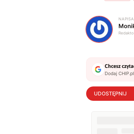
NAPISA
Moni
M
Redakto
Chcesz czytać
Dodaj CHIP.p
UDOSTĘPNIJ