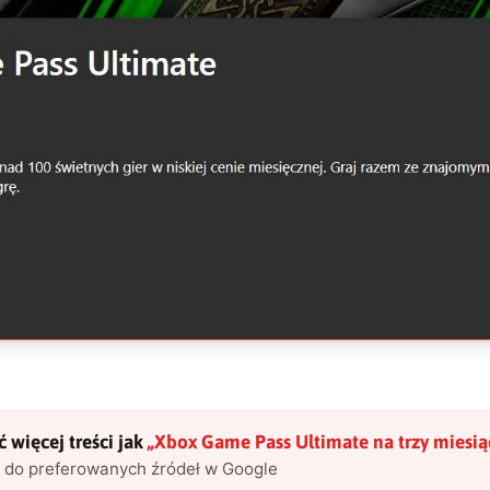
 więcej treści jak
„
Xbox Game Pass Ultimate na trzy miesiąc
l do preferowanych źródeł w Google