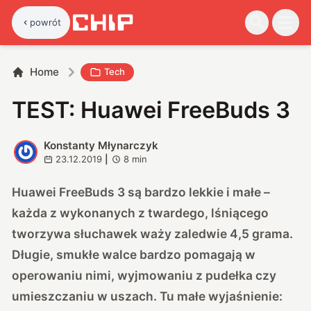
powrót
Home
Tech
TEST: Huawei FreeBuds 3
Konstanty Młynarczyk
K
23.12.2019
|
8
min
Huawei FreeBuds 3 są bardzo lekkie i małe –
każda z wykonanych z twardego, lśniącego
tworzywa słuchawek waży zaledwie 4,5 grama.
Długie, smukłe walce bardzo pomagają w
operowaniu nimi, wyjmowaniu z pudełka czy
umieszczaniu w uszach. Tu małe wyjaśnienie: