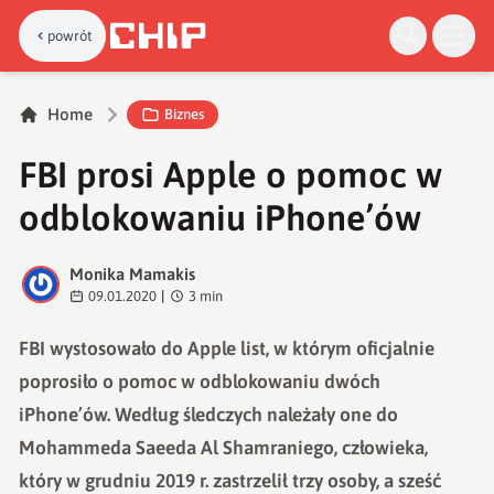
powrót
Home
Biznes
FBI prosi Apple o pomoc w
odblokowaniu iPhone’ów
Monika Mamakis
M
09.01.2020
|
3
min
FBI wystosowało do Apple list, w którym oficjalnie
poprosiło o pomoc w odblokowaniu dwóch
iPhone’ów. Według śledczych należały one do
Mohammeda Saeeda Al Shamraniego, człowieka,
który w grudniu 2019 r. zastrzelił trzy osoby, a sześć