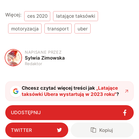
Więcej:
ces 2020
latające taksówki
motoryzacja
transport
uber
NAPISANE PRZEZ
S
Sylwia Zimowska
Redaktor
Chcesz czytać więcej treści jak
„
Latające
taksówki Ubera wystartują w 2023 roku
"
?
UDOSTĘPNIJ
TWITTER
Kopiuj