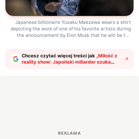
Japanese billionaire Yusaku Maezawa wears a shirt
depicting the work of one of his favorite artists during
the announcement by Elon Musk that he will be the
first private passenger who will fly around the Moon
aboard the SpaceX BFR launch vehicle, at the SpaceX
headquarters and rocket factory on September 17,
Chcesz czytać więcej treści jak
„
Miłość z
2018 in Hawthorne, California. – Japanese billionaire
reality show: Japoński miliarder szuka
businessman, online fashion tycoon and art collector
partnerki do lotu ze SpaceX
"
?
Yusaku Maezawa was revealed as the first tourist who
will fly on a SpaceX rocket around the Moon. (Photo by
DAVID MCNEW / AFP)DAVID MCNEW/AFP/Getty Images