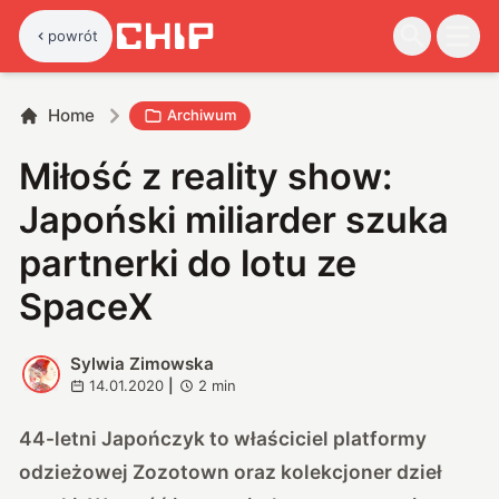
powrót
Home
Archiwum
Miłość z reality show:
Japoński miliarder szuka
partnerki do lotu ze
SpaceX
Sylwia Zimowska
S
14.01.2020
|
2
min
44-letni Japończyk to właściciel platformy
odzieżowej Zozotown oraz kolekcjoner dzieł