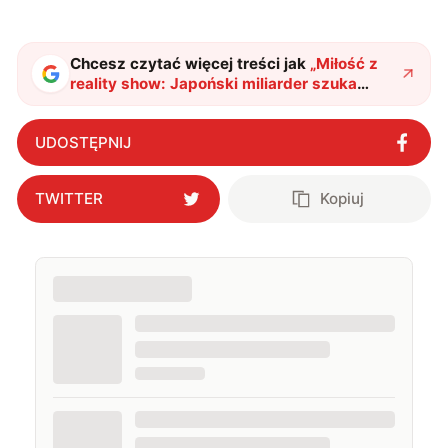
Chcesz czytać więcej treści jak
„
Miłość z
reality show: Japoński miliarder szuka
partnerki do lotu ze SpaceX
"
?
UDOSTĘPNIJ
TWITTER
Kopiuj