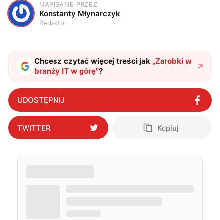
NAPISANE PRZEZ
K
Konstanty Młynarczyk
Redaktor
Chcesz czytać więcej treści jak
„
Zarobki w
branży IT w górę
"
?
UDOSTĘPNIJ
TWITTER
Kopiuj