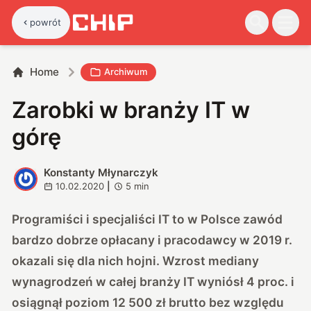
powrót
Home
Archiwum
Zarobki w branży IT w
górę
Konstanty Młynarczyk
K
10.02.2020
|
5
min
Programiści i specjaliści IT to w Polsce zawód
bardzo dobrze opłacany i pracodawcy w 2019 r.
okazali się dla nich hojni. Wzrost mediany
wynagrodzeń w całej branży IT wyniósł 4 proc. i
osiągnął poziom 12 500 zł brutto bez względu