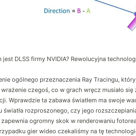
 jest DLSS firmy NVIDIA? Rewolucyjna technolog
enie ogólnego przeznaczenia Ray Tracingu, który
 wrażenie czegoś, co w grach wręcz musiało się 
ucji. Wprawdzie ta zabawa światłem ma swoje wa
u światła rozproszonego, czy jego rozszczepiani
k zapewnia ogromny skok w renderowaniu fotore
rzypadku gier wideo czekaliśmy na tę technologi