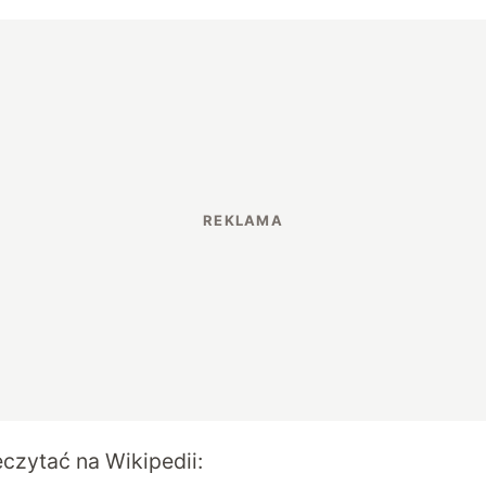
eczytać na
Wikipedii
: