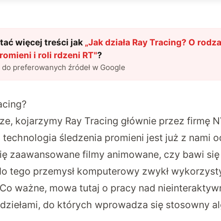
ać więcej treści jak
„
Jak działa Ray Tracing? O rodz
romieni i roli rdzeni RT
"
?
l do preferowanych źródeł w Google
acing?
ze, kojarzymy Ray Tracing głównie przez firmę N
 technologia śledzenia promieni jest już z nami o
ę zaawansowane filmy animowane, czy bawi się
e do tego przemysł komputerowy zwykł wykorzys
Co ważne, mowa tutaj o pracy nad nieinteraktyw
ziełami, do których wprowadza się stosowny al