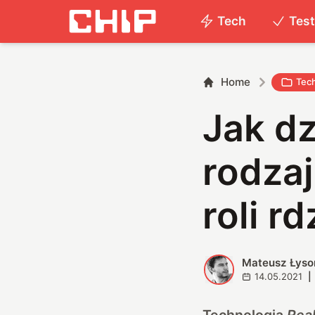
Tech
Tes
Home
Tec
Jak dz
rodzaj
roli r
Mateusz Łyso
M
14.05.2021
|
Technologia
Real