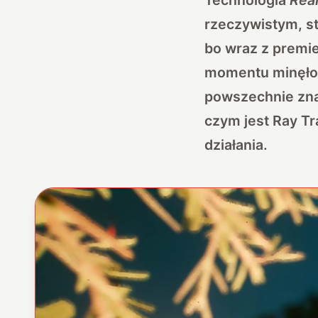
rzeczywistym, s
bo wraz z premie
momentu minęło ju
powszechnie znan
czym jest Ray Tr
działania.