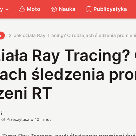
ty
Moto
Nauka
Publicystyka
Jak działa Ray Tracing? O rodzajach śledzenia promieni 
h
iała Ray Tracing?
ach śledzenia pro
dzeni RT
ń
Przeczytasz w
10
minut
 Time Ray Tracing
, czyli śledzenia promieni św