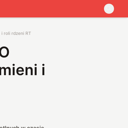
i roli rdzeni RT
 O
mieni i
ietlnych w czasie