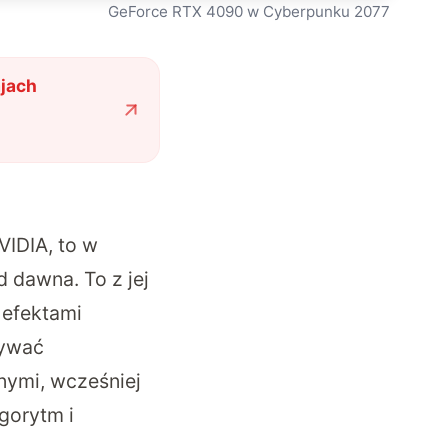
GeForce RTX 4090 w Cyberpunku 2077
ajach
VIDIA, to w
d dawna. To z jej
 efektami
tywać
nymi, wcześniej
gorytm i