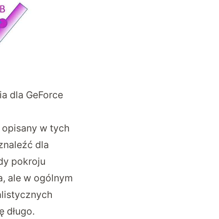
ia dla GeForce
 opisany w tych
znaleźć dla
dy pokroju
a, ale w ogólnym
alistycznych
ę długo.