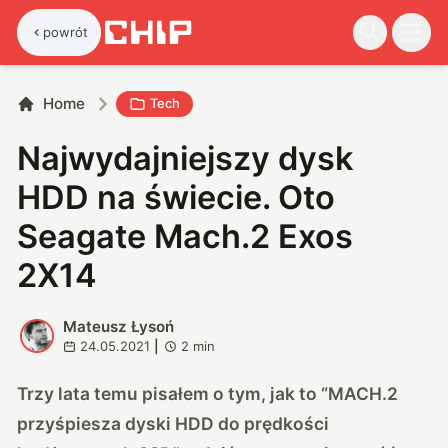
powrót
Home
Tech
Najwydajniejszy dysk
HDD na świecie. Oto
Seagate Mach.2 Exos
2X14
Mateusz Łysoń
M
24.05.2021
|
2
min
Trzy lata temu pisałem o tym, jak to “
MACH.2
przyśpiesza dyski HDD do prędkości