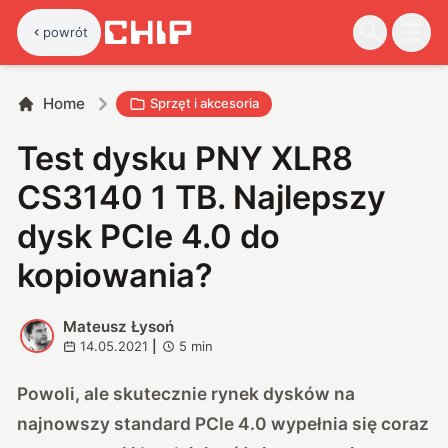
powrót
Home
Sprzęt i akcesoria
Test dysku PNY XLR8
CS3140 1 TB. Najlepszy
dysk PCIe 4.0 do
kopiowania?
Mateusz Łysoń
M
14.05.2021
|
5
min
Powoli, ale skutecznie rynek dysków na
najnowszy standard PCIe 4.0 wypełnia się coraz