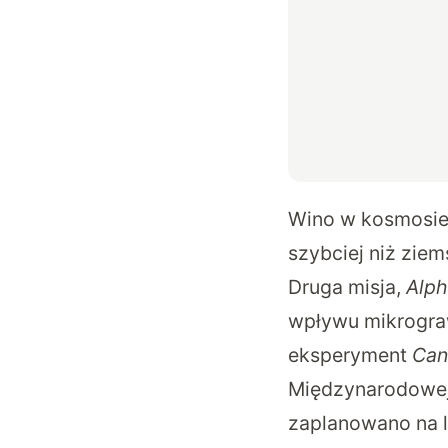
Wino w kosmosie,
szybciej niż ziem
Druga misja,
Alp
wpływu mikrograw
eksperyment
Can
Międzynarodowej S
zaplanowano na l