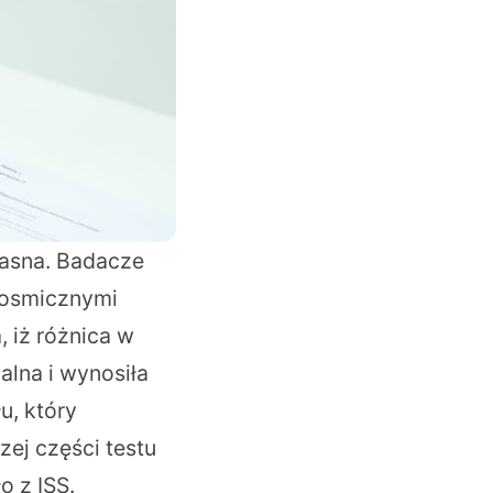
jasna. Badacze
 kosmicznymi
, iż różnica w
lna i wynosiła
u, który
ej części testu
o z ISS.