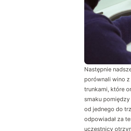
Następnie nadsze
porównali wino z 
trunkami, które o
smaku pomiędzy p
od jednego do tr
odpowiadał za te
uczestnicy otrzym