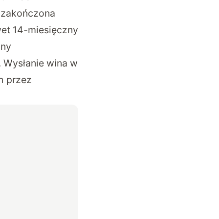
, zakończona
wet 14-miesięczny
ony
. Wysłanie wina w
h przez