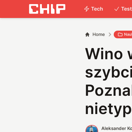
Tech
Tes
Home
Nau
Wino 
szybci
Pozna
niety
Aleksander K
A