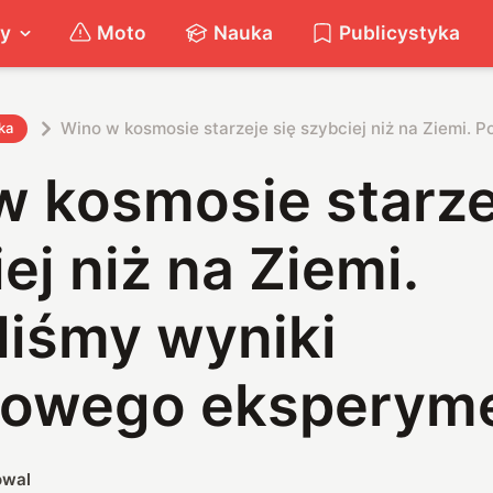
ty
Moto
Nauka
Publicystyka
Wino w kosmosie starzeje się szybciej niż na Ziemi.
ka
w kosmosie starze
ej niż na Ziemi.
liśmy wyniki
powego eksperym
owal