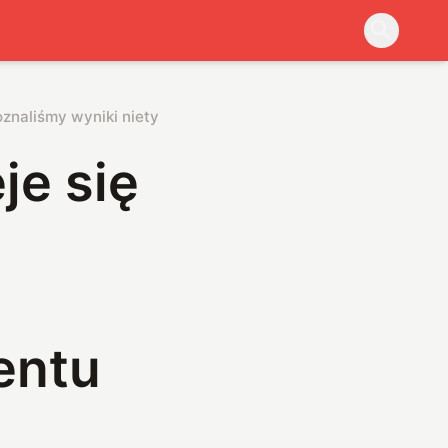
 Poznaliśmy wyniki nietypowego eksperymentu
je się
entu