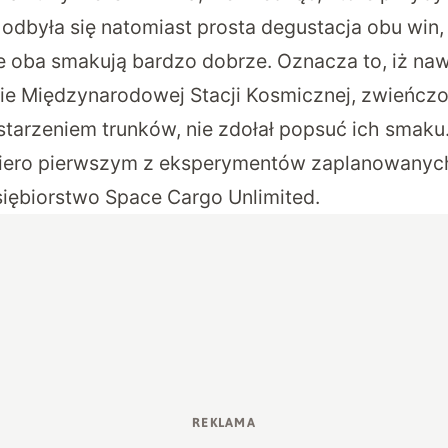
 odbyła się natomiast prosta degustacja obu win
e oba smakują bardzo dobrze. Oznacza to, iż na
ie Międzynarodowej Stacji Kosmicznej, zwieńcz
tarzeniem trunków, nie zdołał popsuć ich smaku
iero pierwszym z eksperymentów zaplanowanyc
siębiorstwo Space Cargo Unlimited.