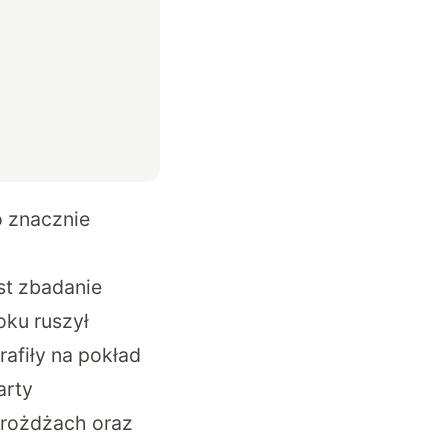
o znacznie
est zbadanie
oku ruszył
rafiły na pokład
arty
drożdżach oraz