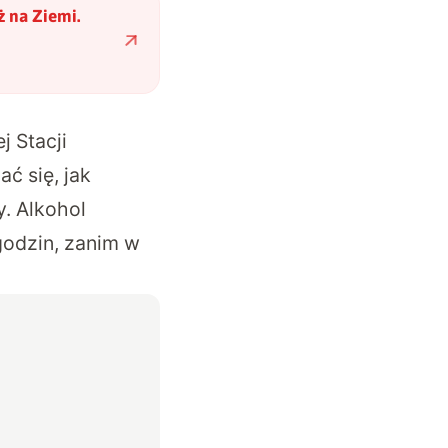
ż na Ziemi.
 Stacji
ć się, jak
y. Alkohol
godzin, zanim w