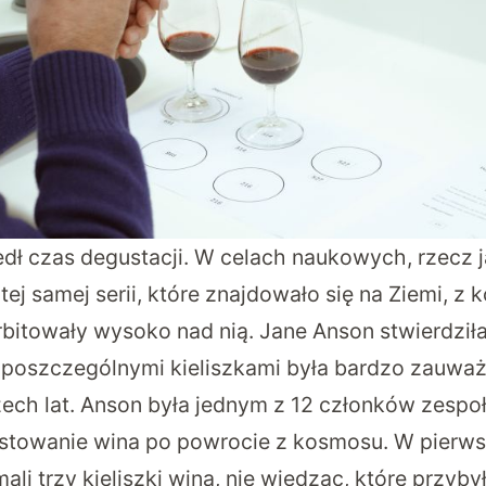
dł czas degustacji. W celach naukowych, rzecz 
tej samej serii, które znajdowało się na Ziemi, z
rbitowały wysoko nad nią. Jane Anson stwierdziła
oszczególnymi kieliszkami była bardzo zauważa
zech lat. Anson była jednym z 12 członków zespoł
stowanie wina po powrocie z kosmosu. W pierwsz
ali trzy kieliszki wina, nie wiedząc, które przybył