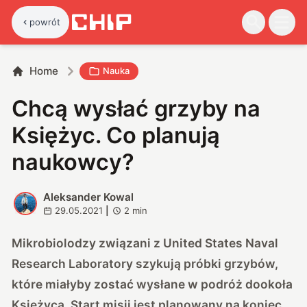
powrót
Home
Nauka
Chcą wysłać grzyby na
Księżyc. Co planują
naukowcy?
Aleksander Kowal
A
29.05.2021
|
2
min
Mikrobiolodzy związani z United States Naval
Research Laboratory szykują próbki grzybów,
które miałyby zostać wysłane w podróż dookoła
Księżyca. Start misji jest planowany na koniec