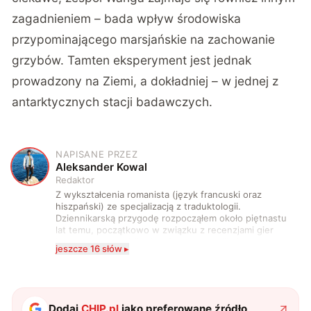
zagadnieniem – bada wpływ środowiska
przypominającego marsjańskie na zachowanie
grzybów. Tamten eksperyment jest jednak
prowadzony na Ziemi, a dokładniej – w jednej z
antarktycznych stacji badawczych.
NAPISANE PRZEZ
A
Aleksander Kowal
Redaktor
Z wykształcenia romanista (język francuski oraz
hiszpański) ze specjalizacją z traduktologii.
Dziennikarską przygodę rozpocząłem około piętnastu
lat temu, początkowo w związku z recenzjami gier
komputerowych i filmów. Obecnie publikuję
jeszcze 16 słów ▸
zdecydowanie częściej na tematy związane z nauką
oraz technologią. W wolnym czasie uwielbiam
podróżować, śledzić kinowe i książkowe nowości, a
także uprawiać oraz oglądać sport.
Dodaj
CHIP.pl
jako preferowane źródło