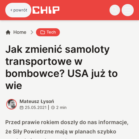
powrót
Home
Tech
Jak zmienić samoloty
transportowe w
bombowce? USA już to
wie
Mateusz Łysoń
M
25.05.2021
|
2
min
Przed prawie rokiem doszły do nas informacje,
że Siły Powietrzne mają w planach szybko