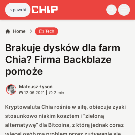
powrót
Home
Tech
Brakuje dysków dla farm
Chia? Firma Backblaze
pomoże
Mateusz Łysoń
M
12.06.2021
|
2
min
Kryptowaluta Chia rośnie w siłę, obiecuje zyski
stosunkowo niskim kosztem i “zieloną
alternatywę” dla Bitcoina, z którą jednak coraz
więcej osób ma problem przez zużywanie się