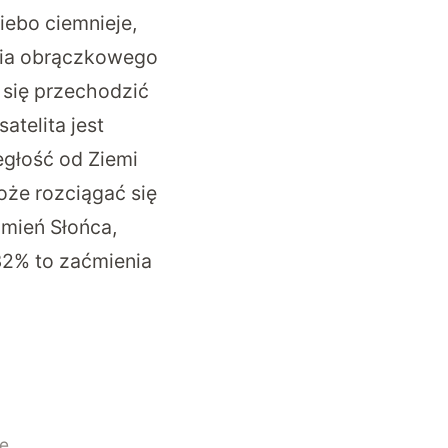
iebo ciemnieje,
nia obrączkowego
 się przechodzić
atelita jest
egłość od Ziemi
że rozciągać się
ćmień Słońca,
32% to zaćmienia
ze