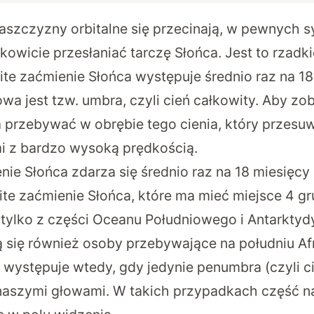
łaszczyzny orbitalne się przecinają, w pewnych s
owicie przesłaniać tarczę Słońca. Jest to rzadki
te zaćmienie Słońca występuje średnio raz na 18
wa jest tzw. umbra, czyli cień całkowity. Aby zo
a przebywać w obrębie tego cienia, który przesuw
i z bardzo wysoką prędkością.
ie Słońca zdarza się średnio raz na 18 miesięcy
te zaćmienie Słońca, które ma mieć miejsce 4 gr
tylko z części Oceanu Południowego i Antarktyd
ą się również osoby przebywające na południu Af
 występuje wtedy, gdy jedynie penumbra (czyli c
 naszymi głowami. W takich przypadkach część n