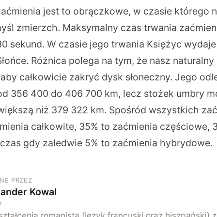
aćmienia jest to obrączkowe, w czasie którego n
yśl zmierzch. Maksymalny czas trwania zaćmie
30 sekund. W czasie jego trwania Księżyc wydaje
Słońce. Różnica polega na tym, że nasz naturalny s
 aby całkowicie zakryć dysk słoneczny. Jego odl
d 356 400 do 406 700 km, lecz stożek umbry mo
 większą niż 379 322 km. Spośród wszystkich za
mienia całkowite, 35% to zaćmienia częściowe, 
czas gdy zaledwie 5% to zaćmienia hybrydowe.
NE PRZEZ
sander Kowal
r
ztałcenia romanista (język francuski oraz hiszpański) 