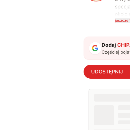
specja
około 
jeszcze 
kompu
na te
uwielb
także 
Dodaj
CHIP.
Częściej poj
UDOSTĘPNIJ