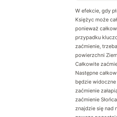
W efekcie, gdy p
Księżyc może całk
ponieważ całkowi
przypadku kluczo
zaćmienie, trzeb
powierzchni Ziem
Całkowite zaćmien
Następne całkowi
będzie widoczne 
zaćmienie załapi
zaćmienie Słońca
znajdzie się nad