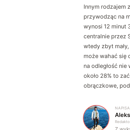
Innym rodzajem z
przywodząc na m
wynosi 12 minut 
centralnie przez 
wtedy zbyt mały,
może wahać się o
na odległość nie
około 28% to zać
obrączkowe, pod
NAPISA
Alek
A
Redakto
Z wyks