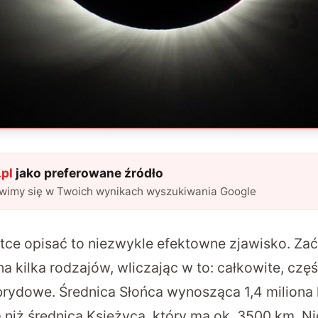
pl
jako preferowane źródło
awimy się w Twoich wynikach wyszukiwania Google
tce opisać to niezwykle efektowne zjawisko
. Za
na kilka rodzajów, wliczając w to: całkowite, czę
rydowe. Średnica Słońca wynosząca 1,4 miliona 
 niż średnica Księżyca, który ma ok. 3500 km. Ni