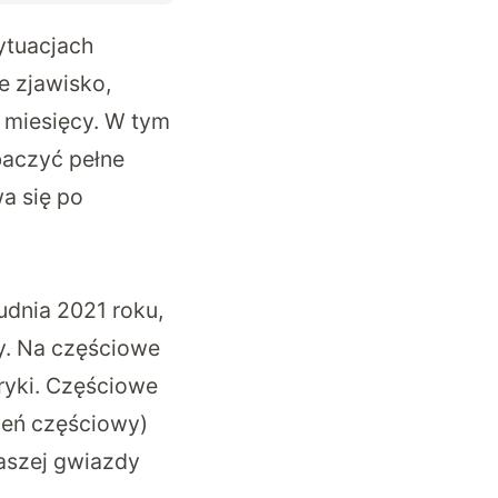
ytuacjach
e zjawisko,
 miesięcy. W tym
baczyć pełne
a się po
udnia 2021 roku,
y. Na częściowe
ryki. Częściowe
ień częściowy)
aszej gwiazdy