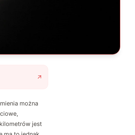
ćmienia można
ściowe,
kilometrów jest
e ma to jednak