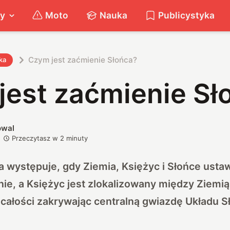
ty
Moto
Nauka
Publicystyka
Czym jest zaćmienie Słońca?
ka
jest zaćmienie Sł
owal
Przeczytasz w
2
minuty
 występuje, gdy Ziemia, Księżyc i Słońce ustawi
ie, a Księżyc jest zlokalizowany między Ziemi
 całości zakrywając centralną gwiazdę Układu 