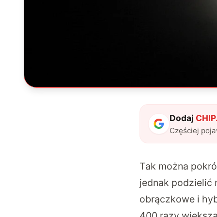
Dodaj
CHIP.
Częściej poj
Tak można
pokró
jednak podzielić 
obrączkowe i hyb
400 razy większa