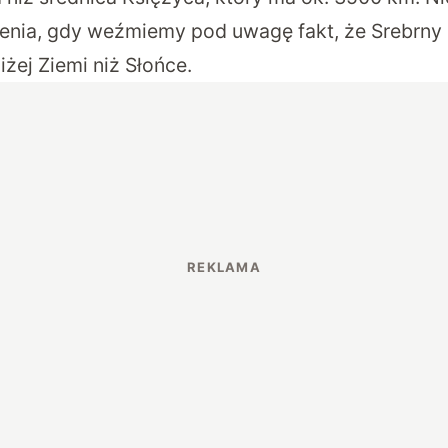
nia, gdy weźmiemy pod uwagę fakt, że Srebrny G
iżej Ziemi niż Słońce.