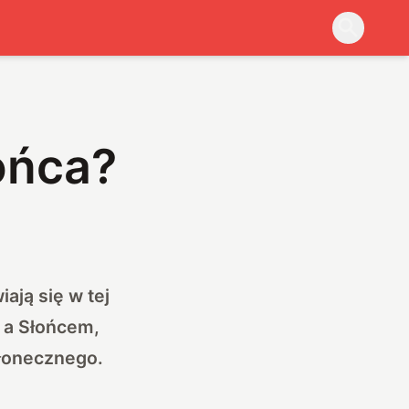
ońca?
ają się w tej
ą a Słońcem,
Słonecznego.