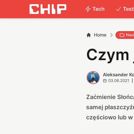
Tech
Tes
Home
Nau
Czym 
Aleksander K
A
03.06.2021
|
Zaćmienie Słońca
samej płaszczyźn
częściowo lub w