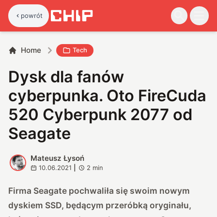
powrót
Home
Tech
Dysk dla fanów
cyberpunka. Oto FireCuda
520 Cyberpunk 2077 od
Seagate
Mateusz Łysoń
M
10.06.2021
|
2
min
Firma
Seagate
pochwaliła się swoim nowym
dyskiem SSD, będącym przeróbką oryginału,