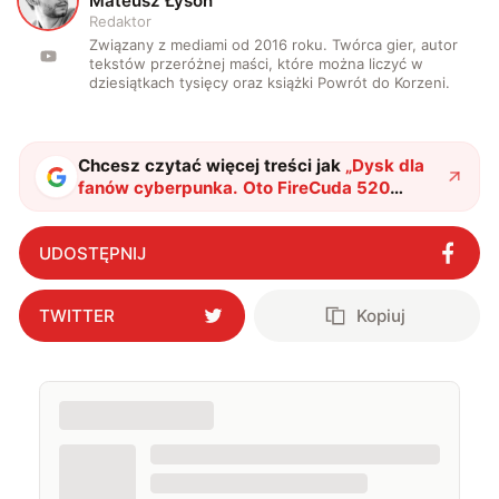
M
Mateusz Łysoń
Redaktor
Związany z mediami od 2016 roku. Twórca gier, autor
tekstów przeróżnej maści, które można liczyć w
dziesiątkach tysięcy oraz książki Powrót do Korzeni.
Chcesz czytać więcej treści jak
„
Dysk dla
fanów cyberpunka. Oto FireCuda 520
Cyberpunk 2077 od Seagate
"
?
UDOSTĘPNIJ
TWITTER
Kopiuj