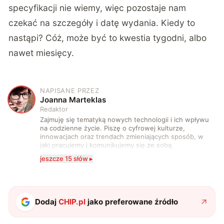
specyfikacji nie wiemy, więc pozostaje nam
czekać na szczegóły i datę wydania. Kiedy to
nastąpi? Cóż, może być to kwestia tygodni, albo
nawet miesięcy.
NAPISANE PRZEZ
J
Joanna Marteklas
Redaktor
Zajmuję się tematyką nowych technologii i ich wpływu
na codzienne życie. Piszę o cyfrowej kulturze,
innowacjach oraz trendach zmieniających sposób, w
jaki pracujemy i komunikujemy się ze sobą.
Szczególnie interesuje mnie relacja między rozwojem
jeszcze 15 słów ▸
technologii a współczesną popkulturą. W wolnych
chwilach zakopuję się w książkach i komiksach —
najczęściej w fantastyce i wuxia.
Dodaj
CHIP.pl
jako preferowane źródło