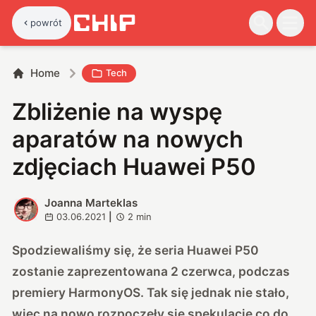
powrót
Home
Tech
Zbliżenie na wyspę
aparatów na nowych
zdjęciach Huawei P50
Joanna Marteklas
J
03.06.2021
|
2
min
Spodziewaliśmy się, że seria Huawei P50
zostanie zaprezentowana 2 czerwca, podczas
premiery HarmonyOS. Tak się jednak nie stało,
więc na nowo rozpoczęły się spekulacje co do