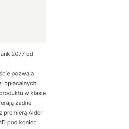
punk 2077 od
jście pozwala
j opłacalnych
produktu w klasie
ierają żadne
z premierą Alder
MD pod koniec