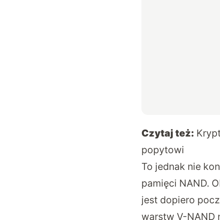
Czytaj też:
Krypt
popytowi
To jednak nie ko
pamięci NAND. Ob
jest dopiero poc
warstw V-NAND na