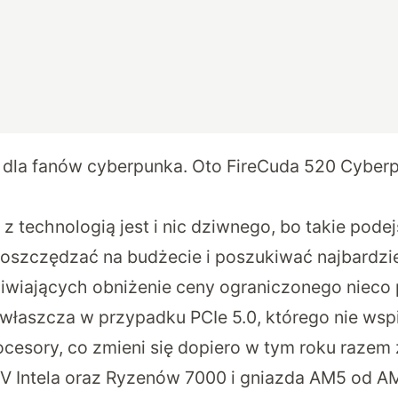
 dla fanów cyberpunka. Oto FireCuda 520 Cyber
 z technologią jest i nic dziwnego, bo takie pode
oszczędzać na budżecie i poszukiwać najbardzie
iwiających obniżenie ceny ograniczonego nieco 
właszcza w przypadku PCIe 5.0, którego nie wsp
ocesory, co zmieni się dopiero w tym roku razem 
 V Intela oraz Ryzenów 7000 i gniazda AM5 od A