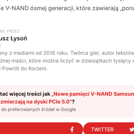
e V-NAND ósmej generacji, które zawierają „pon
NE PRZEZ
usz Łysoń
r
ny z mediami od 2016 roku. Twórca gier, autor tekstó
żnej maści, które można liczyć w dziesiątkach tysięcy 
i Powrót do Korzeni.
ać więcej treści jak
„
Nowe pamięci V-NAND Samsung
warstwami zmierzają na dyski PCIe 5.0
"
?
l do preferowanych źródeł w Google
TWITTER