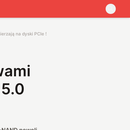
mięci V-NAND Samsunga z 176-warstwami zmierzają na dyski PCIe 5.0
wami
 5.0
V-NAND powoli