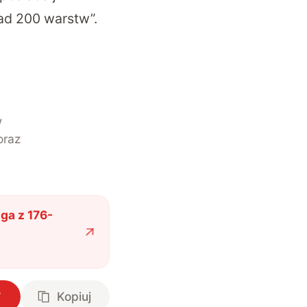
ad 200 warstw”.
w
oraz
a z 176-
Kopiuj