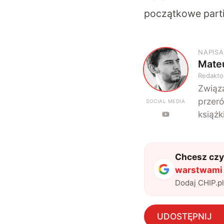
początkowe parti
NAPISA
Mate
M
Redakto
Związa
przeró
SOCIAL MEDIA
książk
Chcesz czyt
Dodaj CHIP.p
UDOSTĘPNIJ