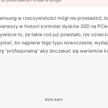
l do preferowanych źródeł w Google
Samsung w rzeczywistości mógł nie przesadzić, b
pierwszy w historii kontroler dysków SSD na PCIe
ywiście to, że takie coś już powstało, nie oznac
ystać, bo najpierw tego typu nowoczesne, wydaj
zę “profesjonalną” aby doczekać się wariantów 