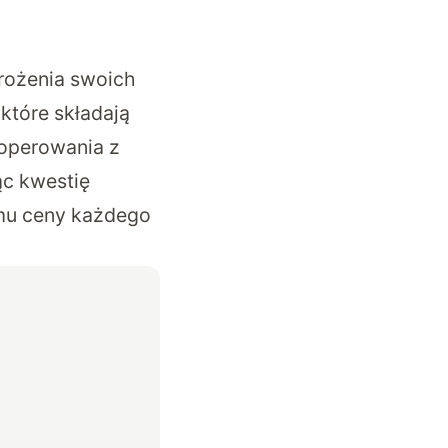
drożenia swoich
które składają
 operowania z
ąc kwestię
omu ceny każdego