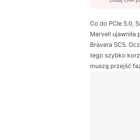
Dodaj CHIP.p
Co do PCIe 5.0, 
Marvell ujawniła 
Bravera SC5
. Ocz
tego szybko korz
muszą przejść fa