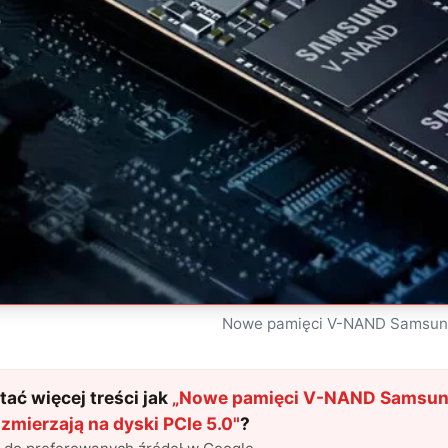
Nowe pamięci V-NAND Samsung
ać więcej treści jak
„
Nowe pamięci V-NAND Samsung
warstwami zmierzają na dyski PCIe 5.0
"
?