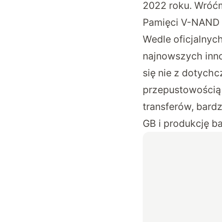
2022 roku. Wróćm
Pamięci V-NAND s
Wedle oficjalnyc
najnowszych inno
się nie z dotych
przepustowością 
transferów, bard
GB i produkcję b