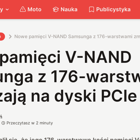
ty
Moto
Nauka
Publicystyka
Nowe pa
h
pamięci V-NAND
nga z 176-warst
ają na dyski PCIe
ń
Przeczytasz w
2
minuty
ił się, że jego 176-warstwowe kości pamięci 