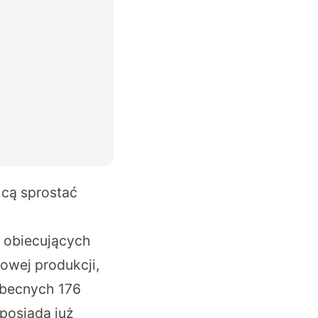
hcą sprostać
j obiecujących
owej produkcji,
obecnych 176
posiada już