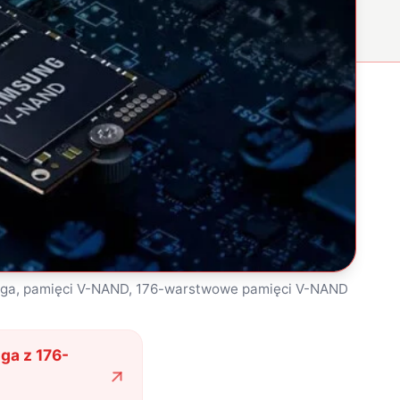
a, pamięci V-NAND, 176-warstwowe pamięci V-NAND
a z 176-