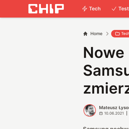
Tech
Tes
Home
Tec
Nowe 
Samsu
zmierz
Mateusz Łyso
M
10.06.2021
|
Samsung pochwal