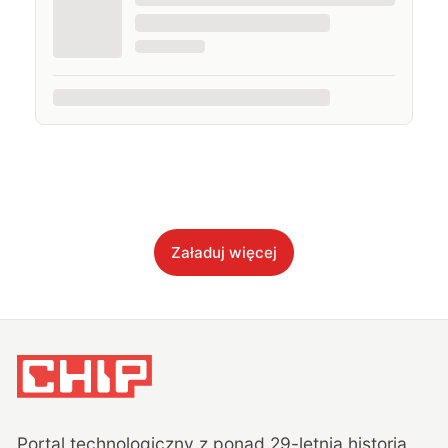
Załaduj więcej
Portal technologiczny z ponad
29
-letnią historią,