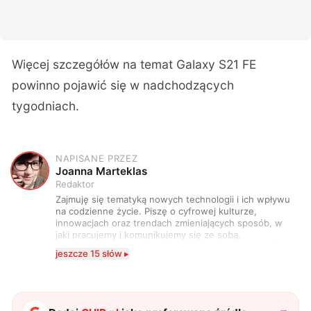
Więcej szczegółów na temat Galaxy S21 FE
powinno pojawić się w nadchodzących
tygodniach.
NAPISANE PRZEZ
J
Joanna Marteklas
Redaktor
Zajmuję się tematyką nowych technologii i ich wpływu
na codzienne życie. Piszę o cyfrowej kulturze,
innowacjach oraz trendach zmieniających sposób, w
jaki pracujemy i komunikujemy się ze sobą.
Szczególnie interesuje mnie relacja między rozwojem
jeszcze 15 słów ▸
technologii a współczesną popkulturą. W wolnych
chwilach zakopuję się w książkach i komiksach —
najczęściej w fantastyce i wuxia.