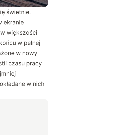
ę świetnie.
w ekranie
 w większości
 końcu w pełnej
sażone w nowy
tii czasu pracy
jmniej
pokładane w nich