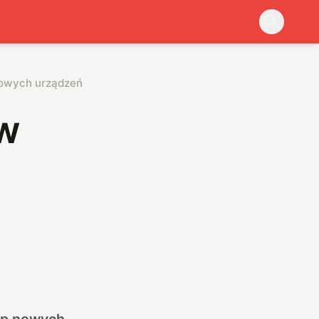
gowych urządzeń
 w
syp nowych