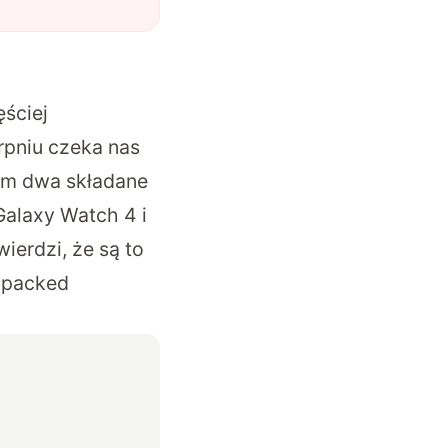
ęściej
erpniu czeka nas
am dwa składane
Galaxy Watch 4 i
ierdzi, że są to
npacked