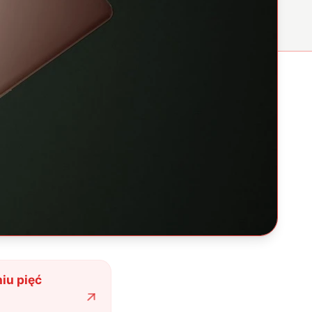
iu pięć