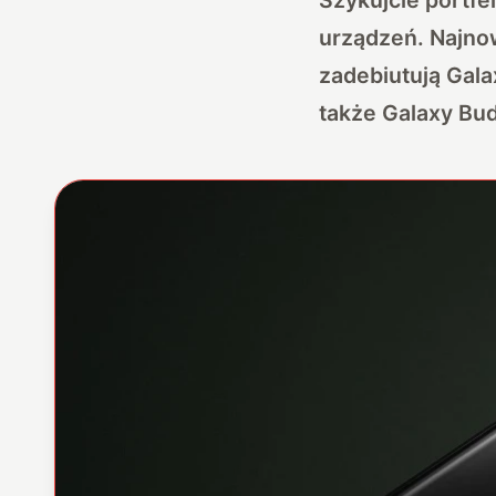
urządzeń. Najnow
zadebiutują Galax
także Galaxy Bud