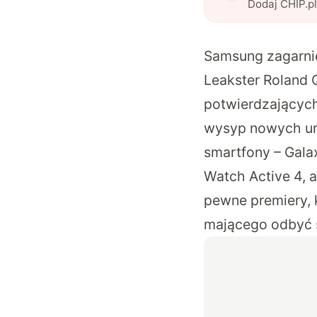
Dodaj CHIP.p
Samsung zagarnie 
Leakster
Roland 
potwierdzających 
wysyp nowych ur
smartfony – Galax
Watch Active 4, a
pewne premiery,
mającego odbyć s