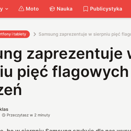
ty
Moto
Nauka
Publicystyka
Samsung zaprezentuje w sierpniu pięć fla
tfony i tablety
ng zaprezentuje
iu pięć flagowych
zeń
klas
Przeczytasz w
2
minuty
le, bo w sierpniu Samsung szykuje dla nas wy