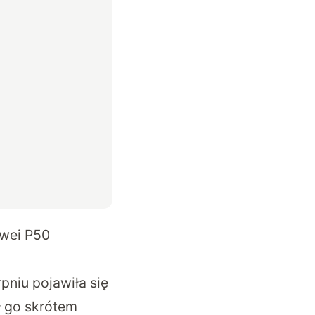
awei P50
pniu pojawiła się
ł go skrótem