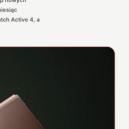
iesiąc
tch Active 4, a