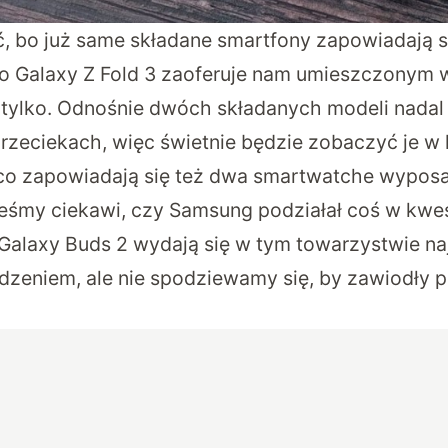
ć, bo już same składane smartfony zapowiadają si
o Galaxy Z Fold 3 zaoferuje nam umieszczonym 
e tylko. Odnośnie dwóch składanych modeli nadal
przeciekach, więc świetnie będzie zobaczyć je w
jąco zapowiadają się też dwa smartwatche wypo
eśmy ciekawi, czy Samsung podziałał coś w kwes
 Galaxy Buds 2 wydają się w tym towarzystwie na
dzeniem, ale nie spodziewamy się, by zawiodły 