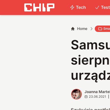
Tech
Tes
Home
Smar
Samsu
sierpn
urząd
Joanna Marte
J
23.06.2021
|
Szykujcie portfe