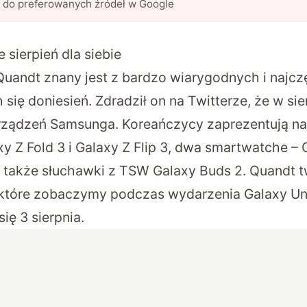
l do preferowanych źródeł w Google
sierpień dla siebie
Quandt
znany jest z bardzo wiarygodnych i najcz
się doniesień. Zdradził on na Twitterze, że w si
ządzeń Samsunga. Koreańczycy zaprezentują n
y Z Fold 3 i Galaxy Z Flip 3, dwa smartwatche – 
 także słuchawki z TSW Galaxy Buds 2. Quandt tw
 które zobaczymy podczas wydarzenia Galaxy U
ię 3 sierpnia.