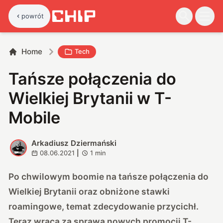
powrót
Home
Tech
Tańsze połączenia do
Wielkiej Brytanii w T-
Mobile
Arkadiusz Dziermański
A
08.06.2021
|
1
min
Po chwilowym boomie na tańsze połączenia do
Wielkiej Brytanii oraz obniżone stawki
roamingowe, temat zdecydowanie przycichł.
Teraz wraca za sprawą nowych promocji T-