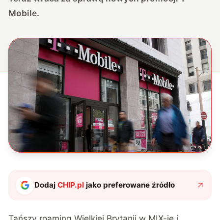
Mobile.
Dodaj
CHIP.pl
jako preferowane źródło
Tańszy roaming Wielkiej Brytanii w MIX-ie i