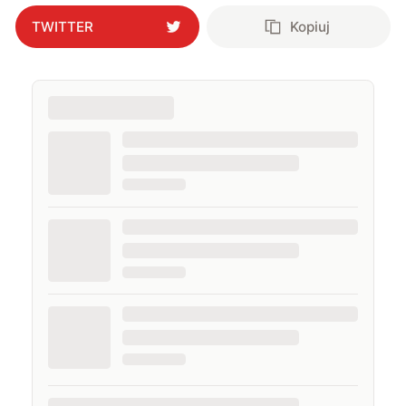
interesując się nowymi technologiami, ale nie
TWITTER
Kopiuj
pogardzę dobrą muzyką, serialem, grami
komputerowymi czy sportem.