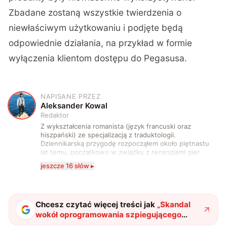
Zbadane zostaną wszystkie twierdzenia o
niewłaściwym użytkowaniu i podjęte będą
odpowiednie działania, na przykład w formie
wyłączenia klientom dostępu do Pegasusa.
NAPISANE PRZEZ
A
Aleksander Kowal
Redaktor
Z wykształcenia romanista (język francuski oraz
hiszpański) ze specjalizacją z traduktologii.
Dziennikarską przygodę rozpocząłem około piętnastu
lat temu, początkowo w związku z recenzjami gier
komputerowych i filmów. Obecnie publikuję
jeszcze 16 słów ▸
zdecydowanie częściej na tematy związane z nauką
oraz technologią. W wolnym czasie uwielbiam
podróżować, śledzić kinowe i książkowe nowości, a
także uprawiać oraz oglądać sport.
Chcesz czytać więcej treści jak
„
Skandal
wokół oprogramowania szpiegującego
Pegasus. Czy da się powstrzymać rządowe