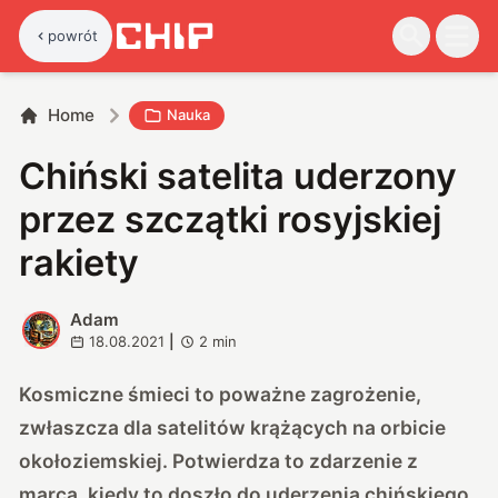
powrót
Home
Nauka
Chiński satelita uderzony
przez szczątki rosyjskiej
rakiety
Adam
A
18.08.2021
|
2
min
Kosmiczne śmieci to poważne zagrożenie,
zwłaszcza dla satelitów krążących na orbicie
okołoziemskiej. Potwierdza to zdarzenie z
marca, kiedy to doszło do uderzenia chińskiego