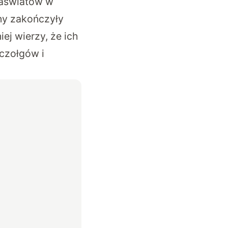
zaświatów w
ny zakończyły
j wierzy, że ich
 czołgów i