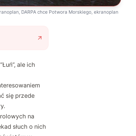
kranoplan, DARPA chce Potwora Morskiego, ekranoplan
Łuń”, ale ich
ć
interesowaniem
ć się przede
y.
trolowych na
kad słuch o nich