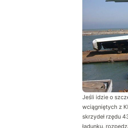
Jeśli idzie o sz
wciągniętych z KM
skrzydeł rzędu 4
ładunku, rozpędz