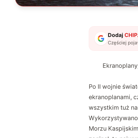
Dodaj
CHIP.
Częściej poj
Ekranoplany,
Po II wojnie świ
ekranoplanami, c
wszystkim tuż na
Wykorzystywano 
Morzu Kaspijskim