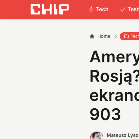
Tech
Tes
Home
Tec
Ameryk
Rosją
ekrano
903
Mateusz Łyso
M