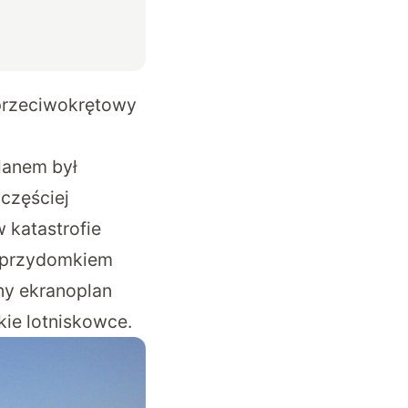
 przeciwokrętowy
lanem był
częściej
 katastrofie
d przydomkiem
ny ekranoplan
kie lotniskowce.