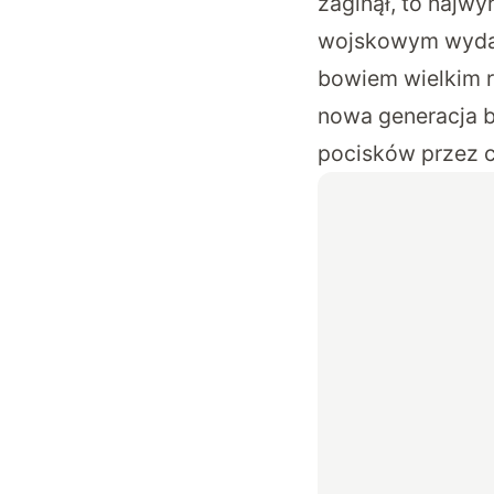
zaginął, to najw
wojskowym wydan
bowiem wielkim r
nowa generacja b
pocisków przez c