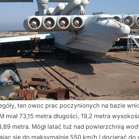
czegóły, ten owoc prac poczynionych na bazie wn
 miał 73,15 metra długości, 19,2 metra wysokośc
3,89 metra. Mógł latać tuż nad powierzchnią wod
ając się do maksymalnie 550 km/h i docierać do