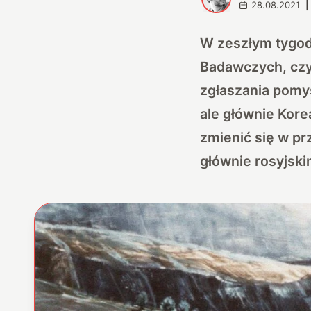
28.08.2021
|
W zeszłym tygod
Badawczych, cz
zgłaszania pomys
ale głównie Kor
zmienić się w pr
głównie rosyjsk