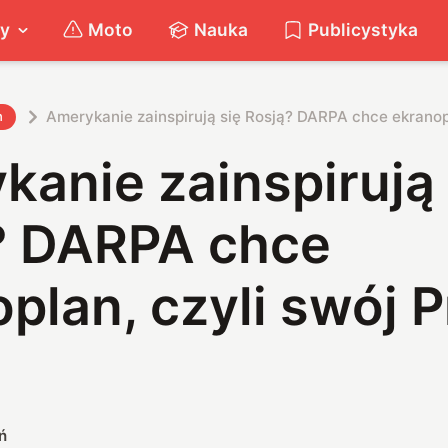
ty
Moto
Nauka
Publicystyka
Amerykanie zainspirują się Rosją? DARPA chce ekranopl
h
anie zainspirują 
? DARPA chce
plan, czyli swój P
ń