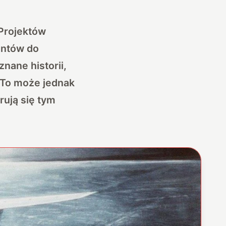
Projektów
antów
do
nane historii,
 To może jednak
rują się tym