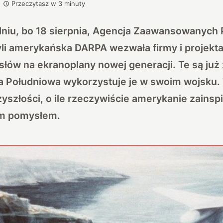
Przeczytasz w
3
minuty
niu, bo 18 sierpnia, Agencja Zaawansowanych 
yli amerykańska
DARPA wezwała firmy i projekt
łów na ekranoplany nowej generacji. Te są już z
ea Południowa wykorzystuje je w swoim wojsku.
zyszłości, o ile rzeczywiście amerykanie zainspi
im pomysłem.