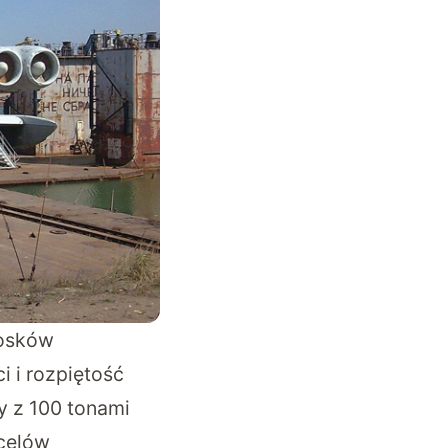
iosków
i i rozpiętość
y z 100 tonami
 celów