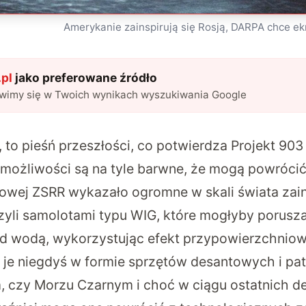
Amerykanie zainspirują się Rosją, DARPA chce e
pl
jako preferowane źródło
awimy się w Twoich wynikach wyszukiwania Google
 to pieśń przeszłości, co potwierdza Projekt 903 ”
możliwości są na tyle barwne, że mogą powróci
atowej ZSRR wykazało ogromne w skali świata za
zyli samolotami typu WIG, które mogłyby porusza
d wodą, wykorzystując efekt przypowierzchniow
je niegdyś w formie sprzętów desantowych i pa
, czy Morzu Czarnym i choć w ciągu ostatnich de