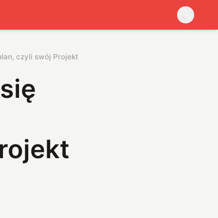
an, czyli swój Projekt 903
się
rojekt