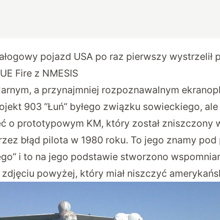
ałogowy pojazd USA po raz pierwszy wystrzelił
GUE Fire z NMESIS
larnym, a przynajmniej rozpoznawalnym ekranop
jekt 903 ”Łuń” byłego związku sowieckiego, ale 
eć o prototypowym KM, który został zniszczony w
zez błąd pilota w 1980 roku. To jego znamy po
go” i to na jego podstawie stworzono wspomnia
 zdjęciu powyżej, który miał niszczyć amerykańs