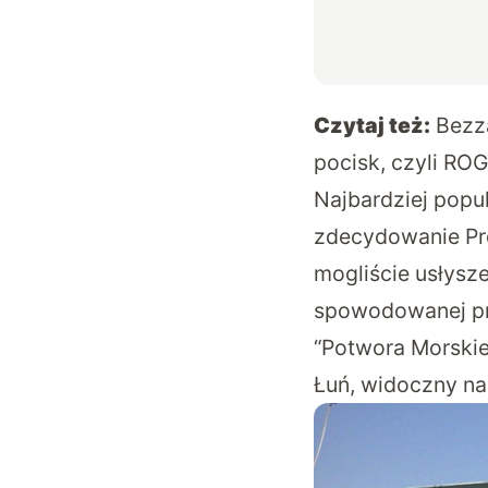
Czytaj też:
Bezz
pocisk, czyli RO
Najbardziej popu
zdecydowanie Pro
mogliście usłysz
spowodowanej pr
“Potwora Morskie
Łuń, widoczny na