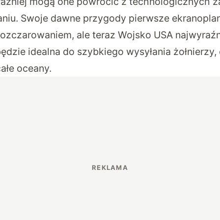
yraźniej mogą one powrócić z technologicznych 
iu. Swoje dawne przygody pierwsze ekranopla
ozczarowaniem, ale teraz Wojsko USA najwyraźnie
ędzie idealna do szybkiego wysyłania żołnierzy,
ałe oceany.