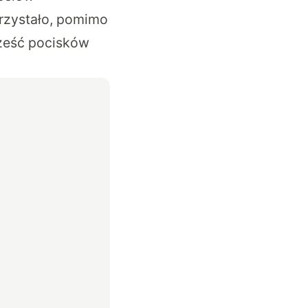
przystało, pomimo
sześć pocisków