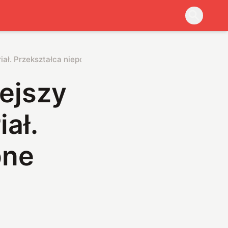
ł. Przekształca niepotrzebne ciepło w energię
ejszy
ał.
bne