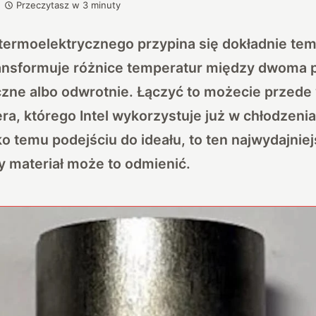
Przeczytasz w
3
minuty
termoelektrycznego przypina się dokładnie tem
ansformuje różnice temperatur między dwoma 
czne albo odwrotnie. Łączyć to możecie przede
era, którego
Intel wykorzystuje już w chłodzen
ko temu podejściu do ideału, to ten najwydajnie
 materiał może to odmienić.