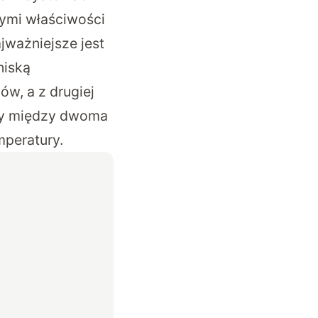
ymi właściwości
jważniejsze jest
niską
ów, a z drugiej
eby między dwoma
mperatury.