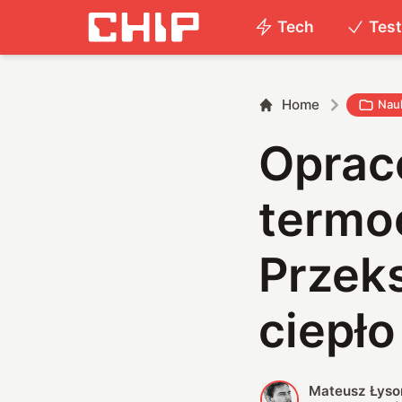
Tech
Tes
Home
Nau
Oprac
termoe
Przek
ciepło
Mateusz Łyso
M