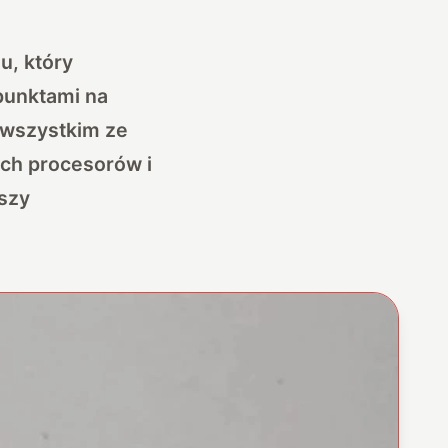
u, który
punktami na
 wszystkim ze
iach procesorów
i
jszy