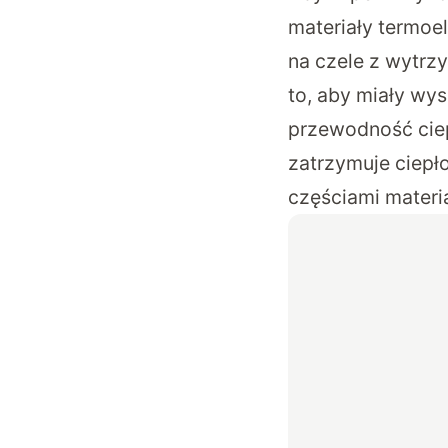
materiały termoe
na czele z wytrz
to, aby miały wy
przewodność ciepl
zatrzymuje ciepł
częściami materi