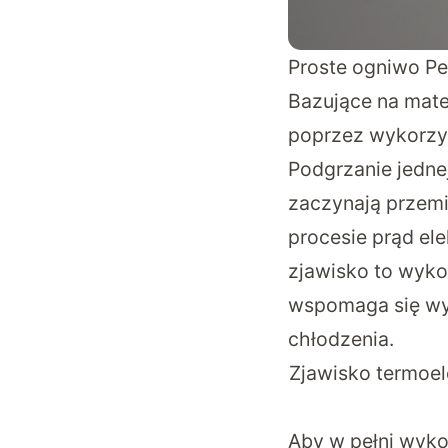
Proste ogniwo Pel
Bazujące na mate
poprzez wykorzys
Podgrzanie jedne
zaczynają przemie
procesie prąd e
zjawisko to wykor
wspomaga się wy
chłodzenia.
Zjawisko termoel
Aby w pełni wyko