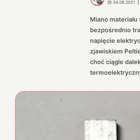
04.08.2021
|
Miano materiału 
bezpośrednio tr
napięcie elektry
zjawiskiem Pelti
choć ciągle dale
termoelektryczny