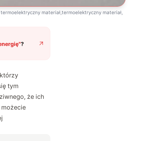
termoelektryczny materiał,termoelektryczny materiał,
energię
"
?
 którzy
się tym
ziwnego, że ich
e możecie
j