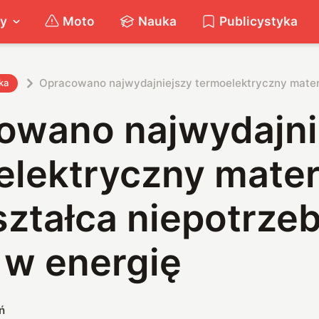
ty
Moto
Nauka
Publicystyka
Opracowano najwydajniejszy termoelektryczny materia
ka
owano najwydajni
lektryczny materi
ształca niepotrze
 w energię
ń