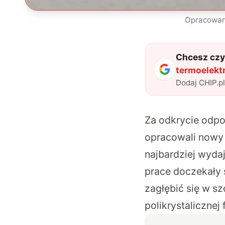
Opracowano
Chcesz czyt
termoelektr
Dodaj CHIP.p
Za odkrycie odpo
opracowali nowy 
najbardziej wyda
prace doczekały s
zagłębić się w sz
polikrystaliczne