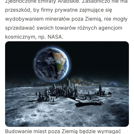
Zjednoczone Emiraty Arabskie. Zasadniczo nie ma
przeszkód, by firmy prywatne zajmujące się
wydobywaniem minerałów poza Ziemią, nie mogły
sprzedawać swoich towarów różnych agencjom
kosmicznym, np. NASA.
Budowanie miast poza Ziemią będzie wymagać