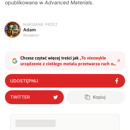
opublikowana w
Advanced Materials
.
NAPISANE PRZEZ
A
Adam
Redaktor
Chcesz czytać więcej treści jak
„
To niezwykłe
urządzenie z ciekłego metalu przetwarza ruch na
prąd elektryczny – także pod wodą
"
?
UDOSTĘPNIJ
TWITTER
Kopiuj