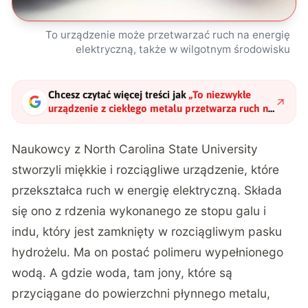
To urządzenie może przetwarzać ruch na energię
elektryczną, także w wilgotnym środowisku
Chcesz czytać więcej treści jak
„
To niezwykłe
urządzenie z ciekłego metalu przetwarza ruch na
prąd elektryczny – także pod wodą
"
?
Naukowcy z
North Carolina State University
stworzyli miękkie i rozciągliwe urządzenie, które
przekształca ruch w energię elektryczną. Składa
się ono z rdzenia wykonanego ze stopu galu i
indu, który jest zamknięty w rozciągliwym pasku
hydrożelu. Ma on postać polimeru wypełnionego
wodą. A gdzie woda, tam jony, które są
przyciągane do powierzchni płynnego metalu,