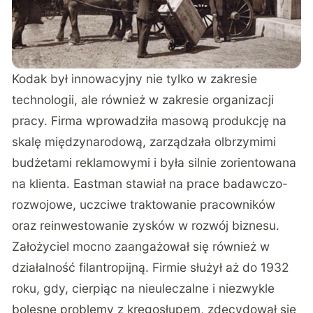
Kodak był innowacyjny nie tylko w zakresie
technologii, ale również w zakresie organizacji
pracy. Firma wprowadziła masową produkcję na
skalę międzynarodową, zarządzała olbrzymimi
budżetami reklamowymi i była silnie zorientowana
na klienta. Eastman stawiał na prace badawczo-
rozwojowe, uczciwe traktowanie pracowników
oraz reinwestowanie zysków w rozwój biznesu.
Założyciel mocno zaangażował się również w
działalność filantropijną. Firmie służył aż do 1932
roku, gdy, cierpiąc na nieuleczalne i niezwykle
bolesne problemy z kręgosłupem, zdecydował się