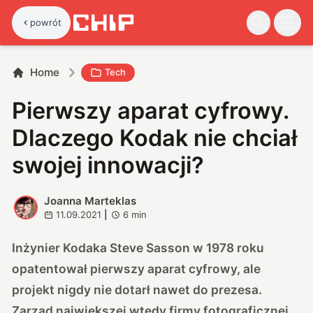
powrót
Home
Tech
Pierwszy aparat cyfrowy.
Dlaczego Kodak nie chciał
swojej innowacji?
Joanna Marteklas
J
11.09.2021
|
6
min
Inżynier Kodaka Steve Sasson w 1978 roku
opatentował pierwszy aparat cyfrowy, ale
projekt nigdy nie dotarł nawet do prezesa.
Zarząd największej wtedy firmy fotograficznej