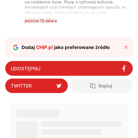
na codzienne życie. Piszę o cyfrowej kulturze,
innowacjach oraz trendach zmieniających sposób, w
jaki pracujemy i komunikujemy się ze sobą.
Szczególnie interesuje mnie relacja między rozwojem
jeszcze 15 słów ▸
technologii a współczesną popkulturą. W wolnych
chwilach zakopuję się w książkach i komiksach —
najczęściej w fantastyce i wuxia.
Dodaj
CHIP.pl
jako preferowane źródło
UDOSTĘPNIJ
TWITTER
Kopiuj