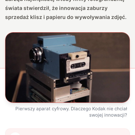
świata stwierdził, że innowacja zaburzy
sprzedaż klisz i papieru do wywoływania zdjęć.
Pierwszy aparat cyfrowy. Dlaczego Kodak nie chciał
swojej innowacji?