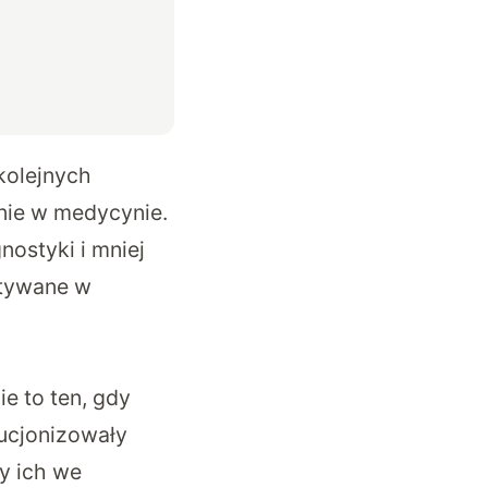
kolejnych
nie w medycynie.
nostyki i mniej
stywane w
e to ten, gdy
ucjonizowały
y ich we