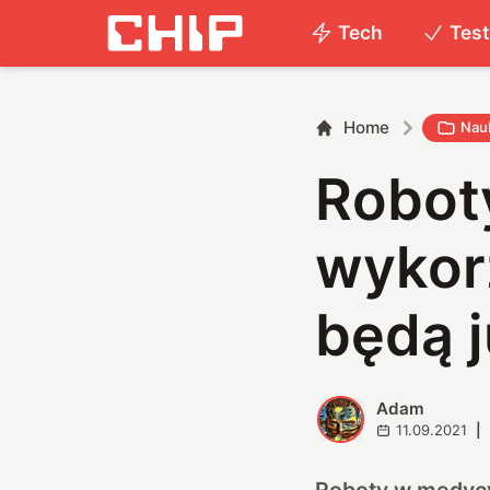
Tech
Tes
Home
Nau
Robot
wykorz
będą j
Adam
A
11.09.2021
|
Roboty w medycyn