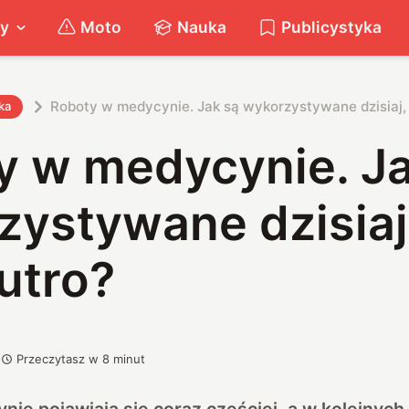
ty
Moto
Nauka
Publicystyka
Roboty w medycynie. Jak są wykorzystywane dzisiaj, 
ka
y w medycynie. Ja
ystywane dzisiaj,
utro?
Przeczytasz w
8
minut
ie pojawiają się coraz częściej, a w kolejnych 