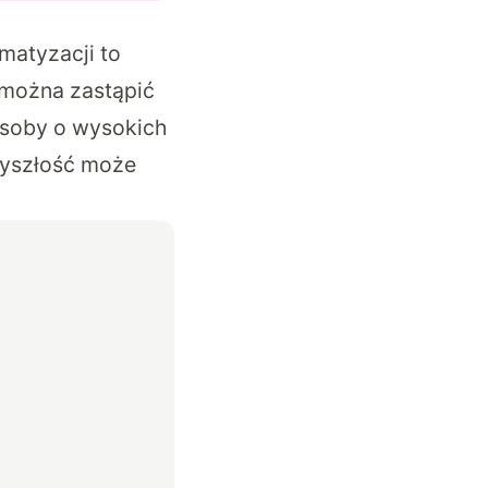
matyzacji to
) można zastąpić
osoby o wysokich
rzyszłość może