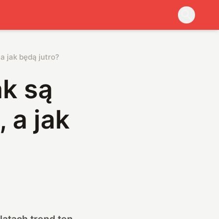
a jak będą jutro?
k są
 a jak
latach trend ten