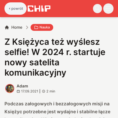
powrót
Home
Nauka
Z Księżyca też wyślesz
selfie! W 2024 r. startuje
nowy satelita
komunikacyjny
Adam
A
17.09.2021
|
2
min
Podczas załogowych i bezzałogowych misji na
Księżyc potrzebne jest wydajne i stabilne łącze