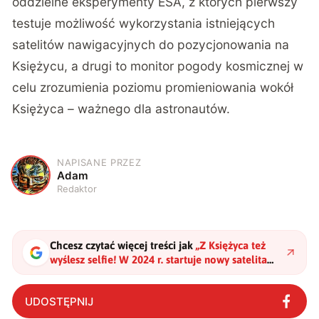
oddzielne eksperymenty ESA, z których pierwszy
testuje możliwość wykorzystania istniejących
satelitów nawigacyjnych do pozycjonowania na
Księżycu, a drugi to monitor pogody kosmicznej w
celu zrozumienia poziomu promieniowania wokół
Księżyca – ważnego dla astronautów.
NAPISANE PRZEZ
A
Adam
Redaktor
Chcesz czytać więcej treści jak
„
Z Księżyca też
wyślesz selfie! W 2024 r. startuje nowy satelita
komunikacyjny
"
?
UDOSTĘPNIJ