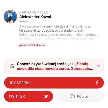
NAPISANE PRZEZ
A
Aleksander Kowal
Redaktor
Z wykształcenia romanista (język francuski oraz
hiszpański) ze specjalizacją z traduktologii.
Dziennikarską przygodę rozpocząłem około piętnastu
lat temu, początkowo w związku z recenzjami gier
komputerowych i filmów. Obecnie publikuję
jeszcze 16 słów ▸
zdecydowanie częściej na tematy związane z nauką
oraz technologią. W wolnym czasie uwielbiam
podróżować, śledzić kinowe i książkowe nowości, a
także uprawiać oraz oglądać sport.
Chcesz czytać więcej treści jak
„
Ziemię
oświetliła niesamowita zorza. Zobaczcie
zdjęcie z perspektywy ISS
"
?
UDOSTĘPNIJ
TWITTER
Kopiuj