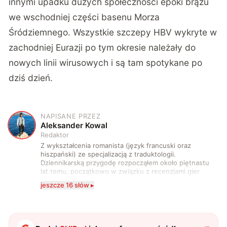
innymi upadku dużych społeczności epoki brązu
we wschodniej części basenu Morza
Śródziemnego. Wszystkie szczepy HBV wykryte w
zachodniej Eurazji po tym okresie należały do
nowych linii wirusowych i są tam spotykane po
dziś dzień.
NAPISANE PRZEZ
A
Aleksander Kowal
Redaktor
Z wykształcenia romanista (język francuski oraz
hiszpański) ze specjalizacją z traduktologii.
Dziennikarską przygodę rozpocząłem około piętnastu
lat temu, początkowo w związku z recenzjami gier
komputerowych i filmów. Obecnie publikuję
jeszcze 16 słów ▸
zdecydowanie częściej na tematy związane z nauką
oraz technologią. W wolnym czasie uwielbiam
podróżować, śledzić kinowe i książkowe nowości, a
także uprawiać oraz oglądać sport.