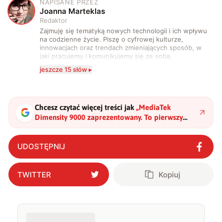
NAPISANE PRZEZ
J
Joanna Marteklas
Redaktor
Zajmuję się tematyką nowych technologii i ich wpływu
na codzienne życie. Piszę o cyfrowej kulturze,
innowacjach oraz trendach zmieniających sposób, w
jaki pracujemy i komunikujemy się ze sobą.
Szczególnie interesuje mnie relacja między rozwojem
jeszcze 15 słów ▸
technologii a współczesną popkulturą. W wolnych
chwilach zakopuję się w książkach i komiksach —
najczęściej w fantastyce i wuxia.
Chcesz czytać więcej treści jak
„
MediaTek
Dimensity 9000 zaprezentowany. To pierwszy
flagowy chipset firmy w litografii 4 nm
"
?
UDOSTĘPNIJ
TWITTER
Kopiuj