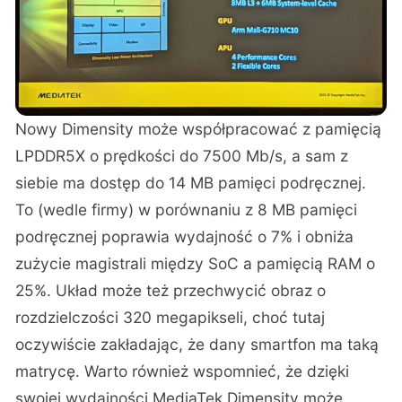
Nowy Dimensity może współpracować z pamięcią
LPDDR5X o prędkości do 7500 Mb/s, a sam z
siebie ma dostęp do 14 MB pamięci podręcznej.
To (wedle firmy) w porównaniu z 8 MB pamięci
podręcznej poprawia wydajność o 7% i obniża
zużycie magistrali między SoC a pamięcią RAM o
25%. Układ może też przechwycić obraz o
rozdzielczości 320 megapikseli, choć tutaj
oczywiście zakładając, że dany smartfon ma taką
matrycę. Warto również wspomnieć, że dzięki
swojej wydajności MediaTek Dimensity może