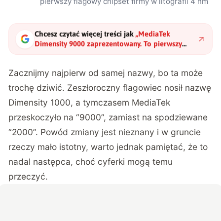
pierwszy flagowy chipset firmy w litografii 4 nm
Chcesz czytać więcej treści jak
„
MediaTek
Dimensity 9000 zaprezentowany. To pierwszy
flagowy chipset firmy w litografii 4 nm
"
?
Zacznijmy najpierw od samej nazwy, bo ta może
trochę dziwić. Zeszłoroczny flagowiec nosił nazwę
Dimensity 1000, a tymczasem MediaTek
przeskoczyło na “9000”, zamiast na spodziewane
“2000”. Powód zmiany jest nieznany i w gruncie
rzeczy mało istotny, warto jednak pamiętać, że to
nadal następca, choć cyferki mogą temu
przeczyć.