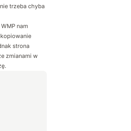
 nie trzeba chyba
kie WMP nam
i kopiowanie
dnak strona
 ze zmianami w
zę.