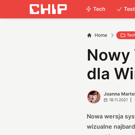
Tech
Tes
Home
Tec
Nowy 
dla W
Joanna Marte
J
18.11.2021
|
Nowa wersja sys
wizualne najbard