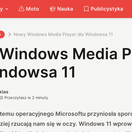
ty
Moto
Nauka
Publicystyka
Nowy Windows Media Player dla Windowsa 11
h
Windows Media P
indowsa 11
klas
Przeczytasz w
2
minuty
temu operacyjnego Microsoftu przyniosła sporo
ziej rzucają nam się w oczy. Windows 11 wprow