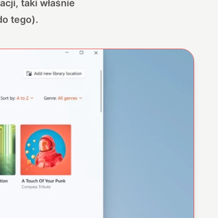
ji, taki właśnie
do tego).