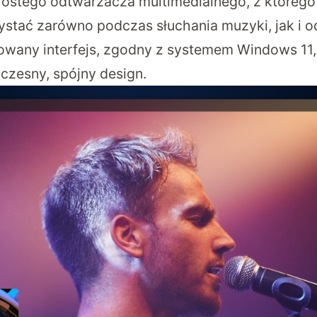
rostego odtwarzacza multimedialnego, z któreg
zystać zarówno podczas słuchania muzyki, jak i 
zowany interfejs, zgodny z systemem Windows 11
zesny, spójny design.