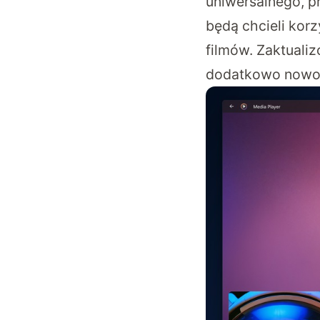
uniwersalnego, p
będą chcieli kor
filmów. Zaktuali
dodatkowo nowoc