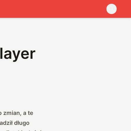
layer
 zmian, a te
adził długo