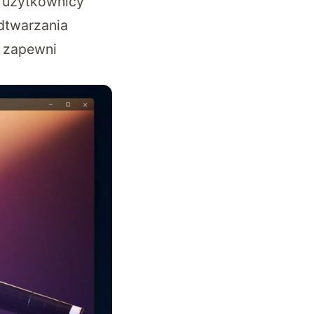
o użytkownicy
odtwarzania
, zapewni