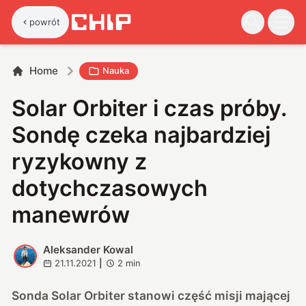
powrót
Home
Nauka
Solar Orbiter i czas próby.
Sondę czeka najbardziej
ryzykowny z
dotychczasowych
manewrów
Aleksander Kowal
A
21.11.2021
|
2
min
Sonda Solar Orbiter stanowi część misji mającej