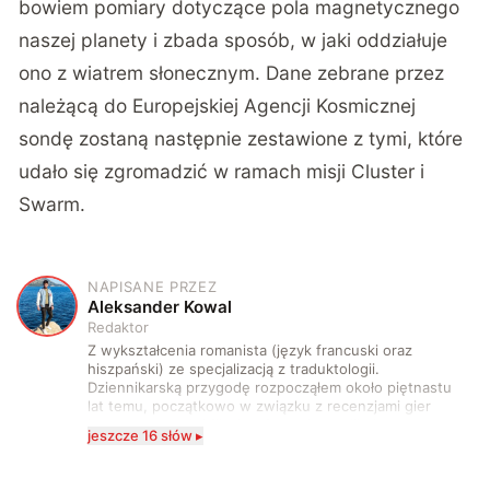
bowiem pomiary dotyczące pola magnetycznego
naszej planety i zbada sposób, w jaki oddziałuje
ono z wiatrem słonecznym. Dane zebrane przez
należącą do Europejskiej Agencji Kosmicznej
sondę zostaną następnie zestawione z tymi, które
udało się zgromadzić w ramach misji Cluster i
Swarm.
NAPISANE PRZEZ
A
Aleksander Kowal
Redaktor
Z wykształcenia romanista (język francuski oraz
hiszpański) ze specjalizacją z traduktologii.
Dziennikarską przygodę rozpocząłem około piętnastu
lat temu, początkowo w związku z recenzjami gier
komputerowych i filmów. Obecnie publikuję
jeszcze 16 słów ▸
zdecydowanie częściej na tematy związane z nauką
oraz technologią. W wolnym czasie uwielbiam
podróżować, śledzić kinowe i książkowe nowości, a