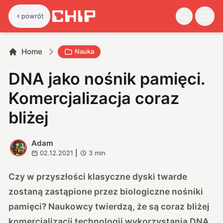
powrót
Home
Nauka
DNA jako nośnik pamięci.
Komercjalizacja coraz
bliżej
Adam
A
02.12.2021
|
3
min
Czy w przyszłości klasyczne dyski twarde
zostaną zastąpione przez biologiczne nośniki
pamięci? Naukowcy twierdzą, że są coraz bliżej
komercjalizacji technologii wykorzystania DNA