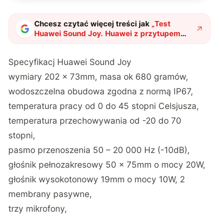
Chcesz czytać więcej treści jak
„
Test
Huawei Sound Joy. Huawei z przytupem
wchodzi w nową kategorię sprzętu
"
?
Specyfikacj Huawei Sound Joy
wymiary 202 x 73mm, masa ok 680 gramów,
wodoszczelna obudowa zgodna z normą IP67,
temperatura pracy od 0 do 45 stopni Celsjusza,
temperatura przechowywania od -20 do 70
stopni,
pasmo przenoszenia 50 – 20 000 Hz (-10dB),
głośnik pełnozakresowy 50 x 75mm o mocy 20W,
głośnik wysokotonowy 19mm o mocy 10W, 2
membrany pasywne,
trzy mikrofony,