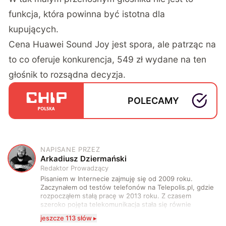
funkcja, która powinna być istotna dla
kupujących.
Cena Huawei Sound Joy jest spora, ale patrząc na
to co oferuje konkurencja, 549 zł wydane na ten
głośnik to rozsądna decyzja.
POLECAMY
NAPISANE PRZEZ
A
Arkadiusz Dziermański
Redaktor Prowadzący
Pisaniem w Internecie zajmuję się od 2009 roku.
Zaczynałem od testów telefonów na Telepolis.pl, gdzie
rozpocząłem stałą pracę w 2013 roku. Z czasem
szeroko pojęta telekomunikacja stała się równie
wciągająca co telefony, a rozwój technologii sprawił,
jeszcze 113 słów ▸
że do urządzeń mobilnych dołączył też inny sprzęt