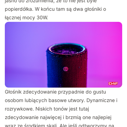
jasno do zrozumienia, że to nie jest byle
popierdółka. W końcu tam są dwa głośniki o
łącznej mocy 30W.
Głośnik zdecydowanie przypadnie do gustu
osobom lubiących basowe utwory. Dynamiczne i
rozrywkowe. Niskich tonów jest tutaj
zdecydowanie najwięcej i brzmią one najlepiej
wraz ze środkiem skali. Ale jeśli odtworzymy na