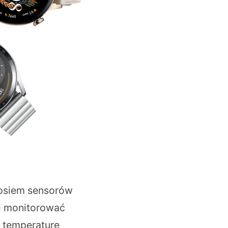
ż osiem sensorów
fi monitorować
 temperaturę