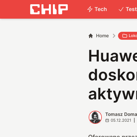
Tech
Tes
Home
Lok
Huawe
dosko
aktyw
Tomasz Doma
T
05.12.2021
|
Oferowane przez