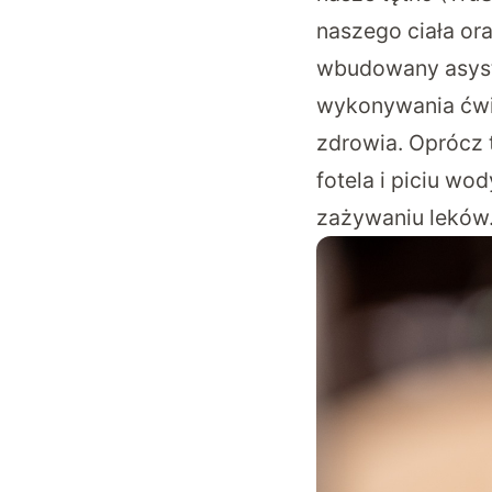
naszego ciała or
wbudowany asyst
wykonywania ćwic
zdrowia. Oprócz 
fotela i piciu w
zażywaniu leków