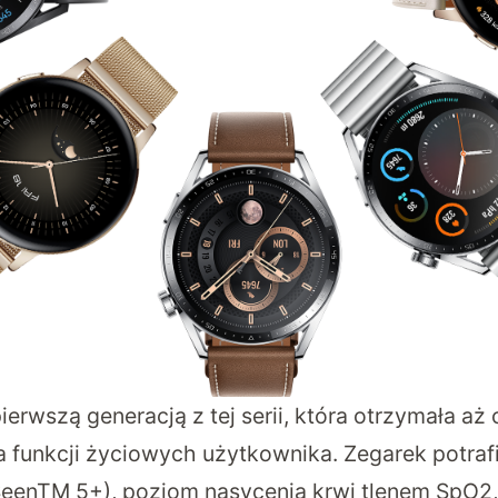
ierwszą generacją z tej serii, która otrzymała a
 funkcji życiowych użytkownika. Zegarek potra
SeenTM 5+), poziom nasycenia krwi tlenem SpO2,