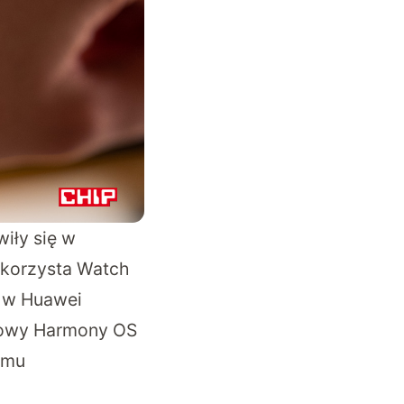
iły się w
 korzysta Watch
e w Huawei
Nowy Harmony OS
zemu