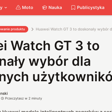
ty
Moto
Nauka
Publicystyka
Huawei Watch GT 3 to doskonały wybór 
owanie produktu
i Watch GT 3 to
nały wybór dla
nych użytkownik
nski
Przeczytasz w
2
minuty
 Huawei modele inteligentnych zegarków z ser