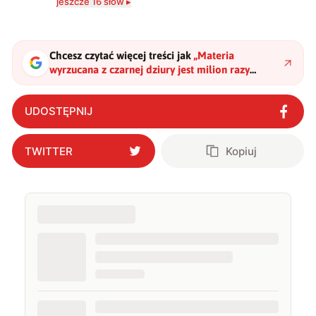
jeszcze 16 słów ▸
zdecydowanie częściej na tematy związane z nauką
oraz technologią. W wolnym czasie uwielbiam
podróżować, śledzić kinowe i książkowe nowości, a
także uprawiać oraz oglądać sport.
Chcesz czytać więcej treści jak
„
Materia
wyrzucana z czarnej dziury jest milion razy
jaśniejsza od Słońca. Stanowi klucz do
wyjaśnienia wieloletniej zagadki
"
?
UDOSTĘPNIJ
TWITTER
Kopiuj