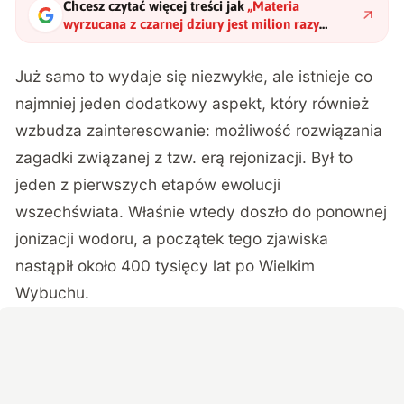
Chcesz czytać więcej treści jak
„
Materia
wyrzucana z czarnej dziury jest milion razy
jaśniejsza od Słońca. Stanowi klucz do
wyjaśnienia wieloletniej zagadki
"
?
Już samo to wydaje się niezwykłe, ale istnieje co
najmniej jeden dodatkowy aspekt, który również
wzbudza zainteresowanie: możliwość rozwiązania
zagadki związanej z tzw. erą rejonizacji. Był to
jeden z pierwszych etapów ewolucji
wszechświata. Właśnie wtedy doszło do ponownej
jonizacji wodoru, a początek tego zjawiska
nastąpił około 400 tysięcy lat po Wielkim
Wybuchu.