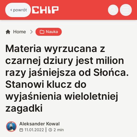
powrót
Home
Nauka
Materia wyrzucana z
czarnej dziury jest milion
razy jaśniejsza od Słońca.
Stanowi klucz do
wyjaśnienia wieloletniej
zagadki
Aleksander Kowal
A
11.01.2022
|
2
min