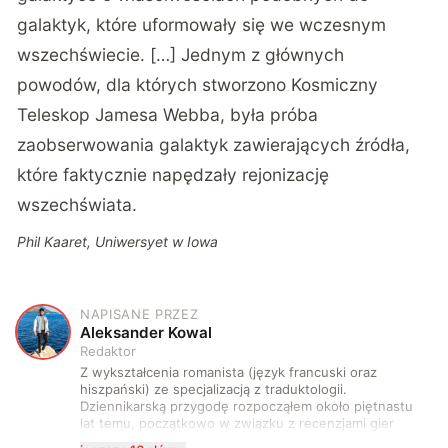
galaktyk, które uformowały się we wczesnym
wszechświecie. […] Jednym z głównych
powodów, dla których stworzono Kosmiczny
Teleskop Jamesa Webba, była próba
zaobserwowania galaktyk zawierających źródła,
które faktycznie napędzały rejonizację
wszechświata.
Phil Kaaret, Uniwersyet w Iowa
NAPISANE PRZEZ
A
Aleksander Kowal
Redaktor
Z wykształcenia romanista (język francuski oraz
hiszpański) ze specjalizacją z traduktologii.
Dziennikarską przygodę rozpocząłem około piętnastu
lat temu, początkowo w związku z recenzjami gier
komputerowych i filmów. Obecnie publikuję