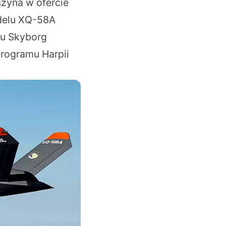
szyna w ofercie
odelu XQ-58A
mu Skyborg
programu Harpii