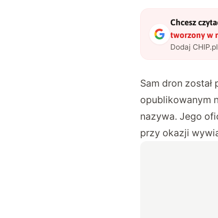
Chcesz czytać
tworzony w 
Dodaj CHIP.p
Sam dron został p
opublikowanym na
nazywa. Jego ofi
przy okazji wywi