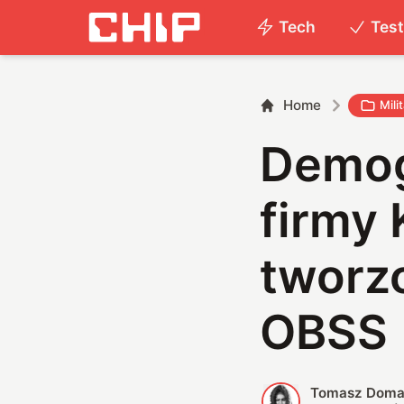
Tech
Tes
Home
Milit
Demog
firmy
tworz
OBSS
Tomasz Doma
T