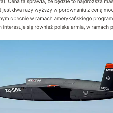
a). Cena ta sprawia, że będzie to najdroższa ma
szt jest dwa razy wyższy w porównaniu z ceną m
wanym obecnie w ramach amerykańskiego progra
m interesuje się również polska armia, w ramach 