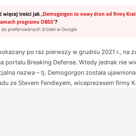
 więcej treści jak
„
Demogorgon to nowy dron od firmy Krat
ramach programu OBSS
"
?
l do preferowanych źródeł w Google
okazany po raz pierwszy w grudniu 2021 r., na z
 portalu Breaking Defense. Wtedy jednak nie wie
cjalna nazwa – tj. Demogorgon została ujawniona 
adu ze Stevem Fendleyem, wiceprezesem firmy K