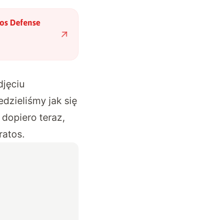
os Defense
djęciu
dzieliśmy jak się
dopiero teraz,
ratos.