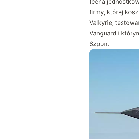
(cena jednostkow
firmy, której ko
Valkyrie, testo
Vanguard i który
Szpon.