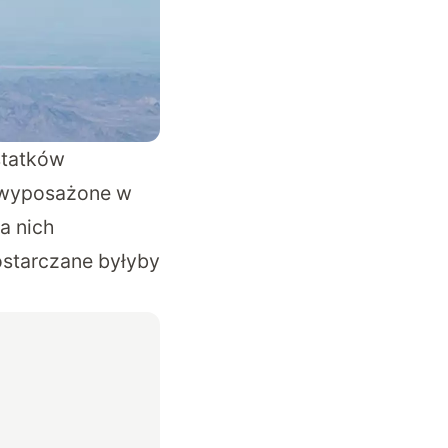
statków
y wyposażone w
a nich
ostarczane byłyby