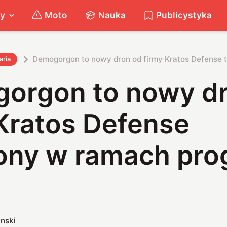
ty
Moto
Nauka
Publicystyka
Demogorgon to nowy dron od firmy Kratos Defense
aria
orgon to nowy d
 Kratos Defense
ony w ramach pr
nski