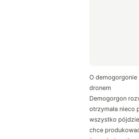
O demogorgonie n
dronem
Demogorgon rozwi
otrzymała nieco 
wszystko pójdzi
chce produkować