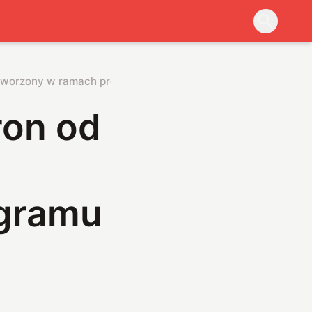
 tworzony w ramach programu OBSS
ron od
ogramu