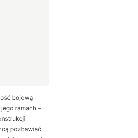
wość bojową
 jego ramach –
nstrukcji
chcą pozbawiać