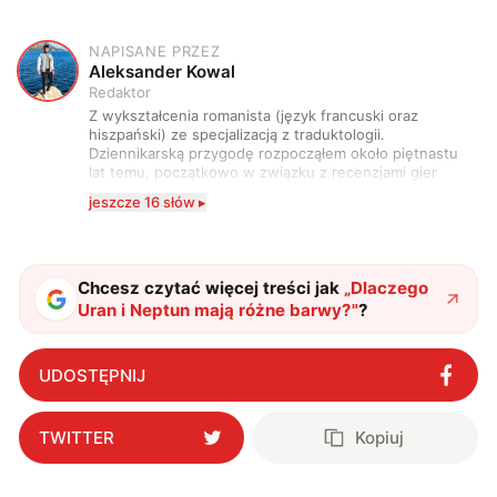
NAPISANE PRZEZ
A
Aleksander Kowal
Redaktor
Z wykształcenia romanista (język francuski oraz
hiszpański) ze specjalizacją z traduktologii.
Dziennikarską przygodę rozpocząłem około piętnastu
lat temu, początkowo w związku z recenzjami gier
komputerowych i filmów. Obecnie publikuję
jeszcze 16 słów ▸
zdecydowanie częściej na tematy związane z nauką
oraz technologią. W wolnym czasie uwielbiam
podróżować, śledzić kinowe i książkowe nowości, a
także uprawiać oraz oglądać sport.
Chcesz czytać więcej treści jak
„
Dlaczego
Uran i Neptun mają różne barwy?
"
?
UDOSTĘPNIJ
TWITTER
Kopiuj