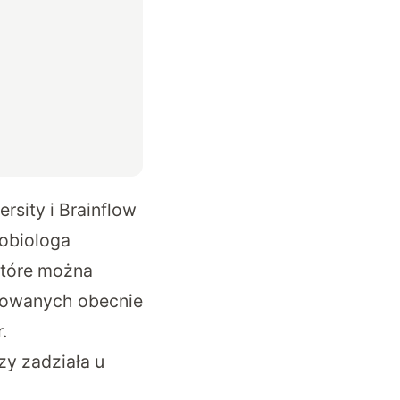
rsity i Brainflow
robiologa
które można
osowanych obecnie
.
zy zadziała u