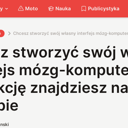
ty
Moto
Nauka
Publicystyka
Chcesz stworzyć swój własny interfejs mózg-komputer?
h
z stworzyć swój 
fejs mózg-kompute
kcję znajdziesz n
bie
nski