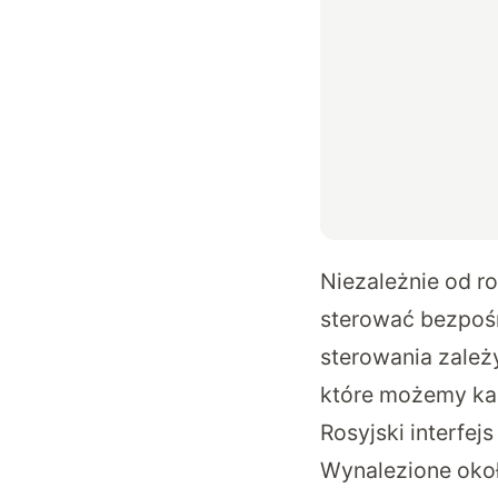
Niezależnie od r
sterować bezpośr
sterowania zależ
które możemy kali
Rosyjski interfej
Wynalezione około