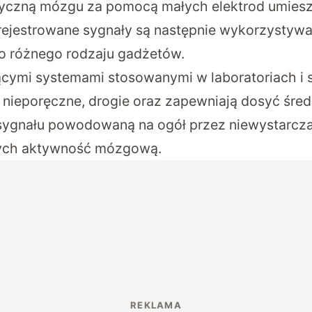
ryczną mózgu za pomocą małych elektrod umies
rejestrowane sygnały są następnie wykorzystyw
do różnego rodzaju gadżetów.
jącymi systemami stosowanymi w laboratoriach i 
e nieporęczne, drogie oraz zapewniają dosyć śred
ygnału powodowaną na ogół przez niewystarczaj
cych aktywność mózgową.