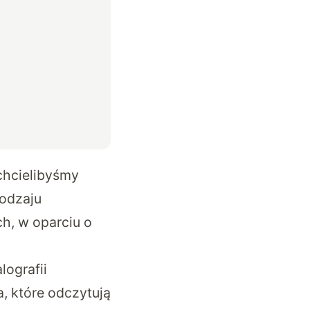
chcielibyśmy
rodzaju
h, w oparciu o
lografii
a, które odczytują