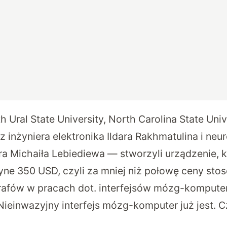
Ural State University, North Carolina State Unive
 inżyniera elektronika Ildara Rakhmatulina i neu
ra Michaiła Lebiediewa — stworzyli urządzenie, 
ne 350 USD, czyli za mniej niż połowę ceny st
rafów w pracach dot. interfejsów mózg-komputer
Nieinwazyjny interfejs mózg-komputer już jest. C