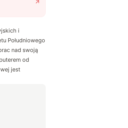
jskich i
tetu Południowego
prac nad swoją
mputerem od
wej jest