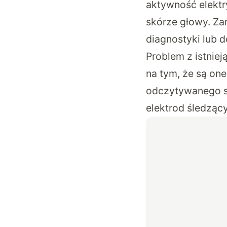
aktywność elekt
skórze głowy. Za
diagnostyki lub 
Problem z istnie
na tym, że są on
odczytywanego s
elektrod śledzą