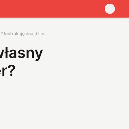
 Instrukcję znajdziesz na GitHubie
własny
r?
a