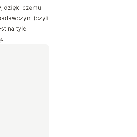
y, dzięki czemu
 badawczym (czyli
st na tyle
ę.