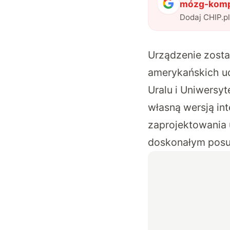
mózg-kompu
Dodaj CHIP.p
Urządzenie zosta
amerykańskich uc
Uralu i Uniwersy
własną wersją in
zaprojektowania 
doskonałym posu