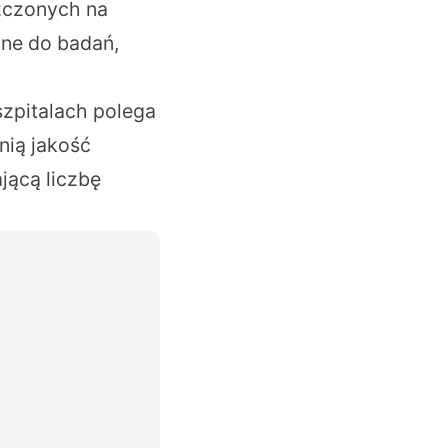
zczonych na
ane do badań,
szpitalach polega
nią jakość
ącą liczbę