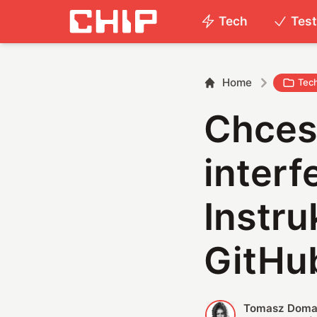
Tech
Tes
Home
Tec
Chces
inter
Instru
GitHu
Tomasz Doma
T