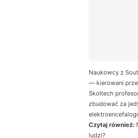
Naukowcy z South 
— kierowani przez
Skoltech profeso
zbudować za jedy
elektroencefalog
Czytaj również:
ludzi?