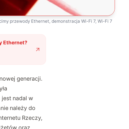
ucimy przewody Ethernet, demonstracja Wi-Fi 7, Wi-Fi 7
y Ethernet?
owej generacji.
yła
 jest nadal w
anie należy do
nternetu Rzeczy,
dżetów oraz