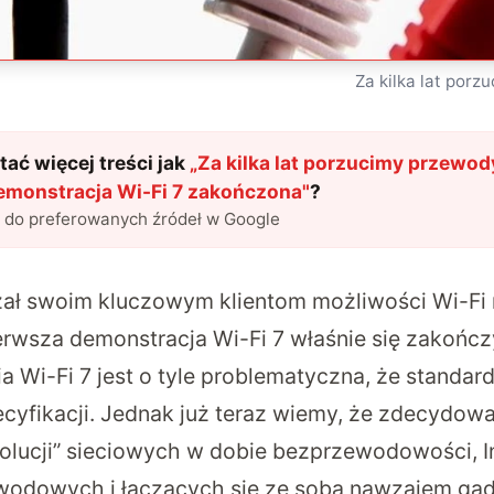
Za kilka lat porz
ać więcej treści jak
„
Za kilka lat porzucimy przewod
emonstracja Wi-Fi 7 zakończona
"
?
l do preferowanych źródeł w Google
ał swoim kluczowym klientom możliwości Wi-Fi n
erwsza demonstracja Wi-Fi 7 właśnie się zakończ
 Wi-Fi 7 jest o tyle problematyczna, że standard
ecyfikacji. Jednak już teraz wiemy, że zdecydow
olucji” sieciowych w dobie bezprzewodowości, I
wodowych i łączących się ze sobą nawzajem ga