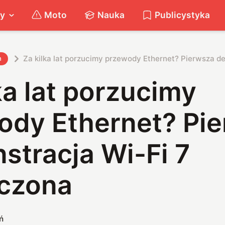
ty
Moto
Nauka
Publicystyka
Za kilka lat porzucimy przewody Ethernet? Pierwsza d
h
ka lat porzucimy
ody Ethernet? Pi
stracja Wi-Fi 7
czona
ń