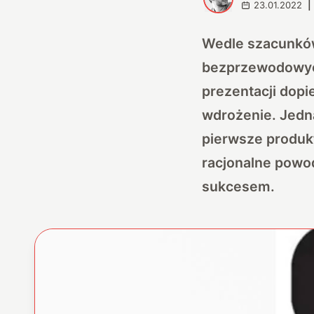
23.01.2022
|
Wedle szacunków
bezprzewodowych
prezentacji dopi
wdrożenie. Jedn
pierwsze produk
racjonalne powod
sukcesem.