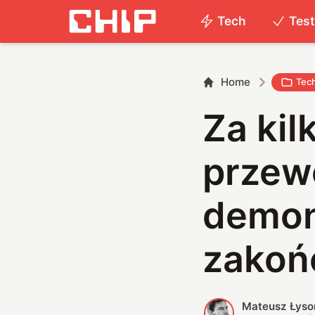
Tech
Tes
Home
Tec
Za kil
przew
demon
zakoń
Mateusz Łyso
M