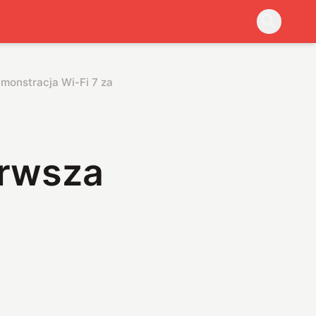
emonstracja Wi-Fi 7 zakończona
erwsza