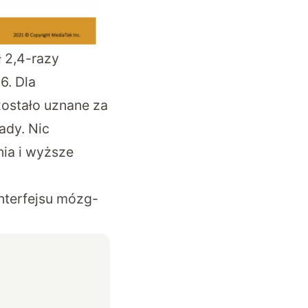
 2,4-razy
6. Dla
zostało uznane za
ady. Nic
nia i wyższe
interfejsu mózg-