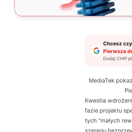
Chcesz czyt
Pierwsza d
Dodaj CHIP.p
MediaTek pokaz
Pi
Kwestia wdrożenia
fazie projektu sp
tych “małych rew
szeregu bezprze