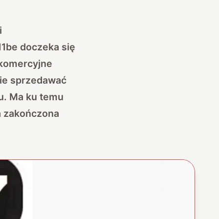
i
11be doczeka się
 komercyjne
nie sprzedawać
u. Ma ku temu
ła zakończona