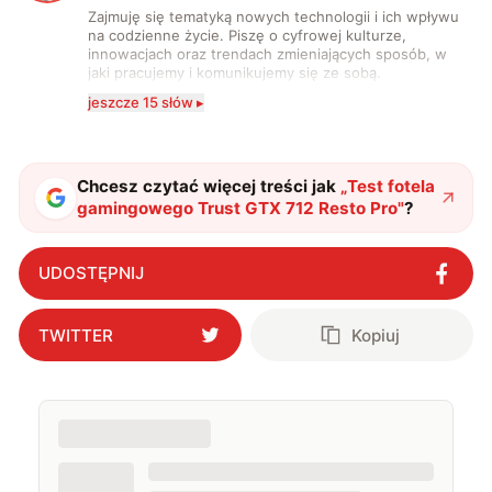
Zajmuję się tematyką nowych technologii i ich wpływu
na codzienne życie. Piszę o cyfrowej kulturze,
innowacjach oraz trendach zmieniających sposób, w
jaki pracujemy i komunikujemy się ze sobą.
Szczególnie interesuje mnie relacja między rozwojem
jeszcze 15 słów ▸
technologii a współczesną popkulturą. W wolnych
chwilach zakopuję się w książkach i komiksach —
najczęściej w fantastyce i wuxia.
Chcesz czytać więcej treści jak
„
Test fotela
gamingowego Trust GTX 712 Resto Pro
"
?
UDOSTĘPNIJ
TWITTER
Kopiuj