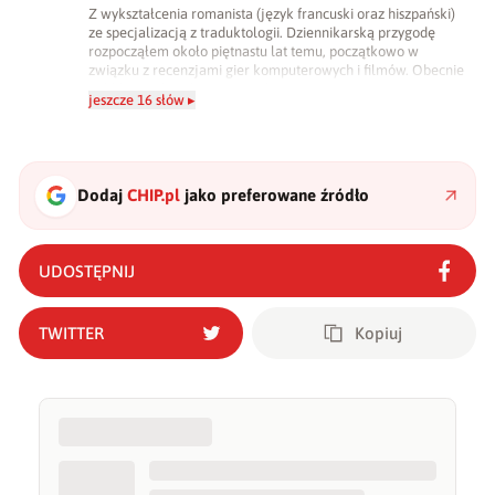
Z wykształcenia romanista (język francuski oraz hiszpański)
ze specjalizacją z traduktologii. Dziennikarską przygodę
rozpocząłem około piętnastu lat temu, początkowo w
związku z recenzjami gier komputerowych i filmów. Obecnie
publikuję zdecydowanie częściej na tematy związane z
jeszcze 16 słów ▸
nauką oraz technologią. W wolnym czasie uwielbiam
podróżować, śledzić kinowe i książkowe nowości, a także
uprawiać oraz oglądać sport.
Dodaj
CHIP.pl
jako preferowane źródło
UDOSTĘPNIJ
TWITTER
Kopiuj