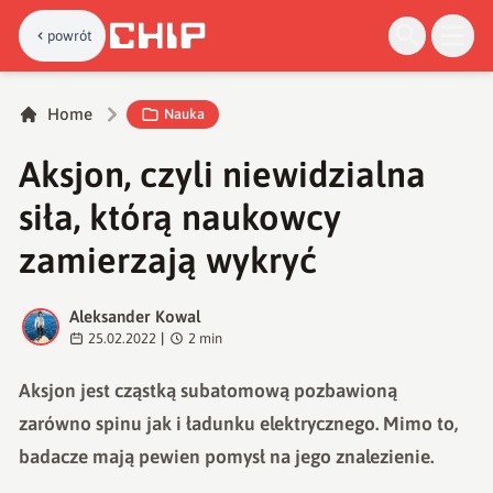
powrót
Home
Nauka
Aksjon, czyli niewidzialna
siła, którą naukowcy
zamierzają wykryć
Aleksander Kowal
A
25.02.2022
|
2
min
Aksjon jest cząstką subatomową pozbawioną
zarówno spinu jak i ładunku elektrycznego. Mimo to,
badacze mają pewien pomysł na jego znalezienie.