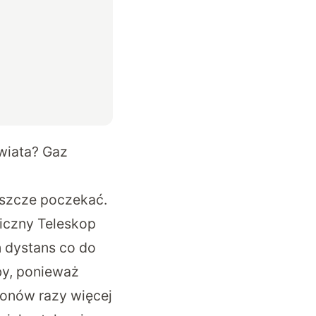
wiata? Gaz
eszcze poczekać.
iczny Teleskop
n dystans co do
by, ponieważ
ionów razy więcej