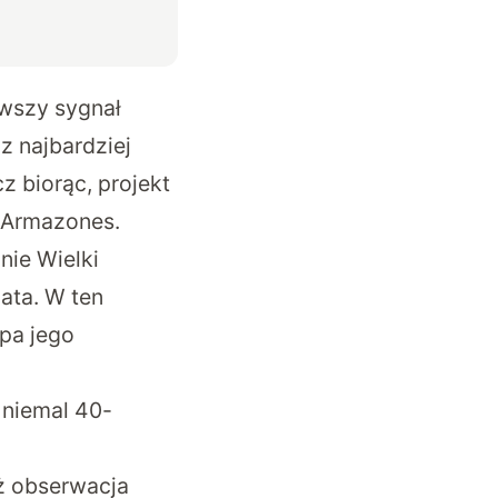
wszy sygnał
z najbardziej
z biorąc, projekt
o Armazones.
nie Wielki
ata. W ten
pa jego
 niemal 40-
eż obserwacja