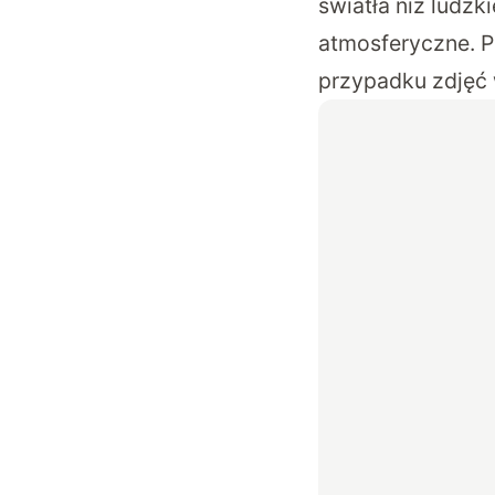
światła niż ludzk
atmosferyczne. P
przypadku zdjęć