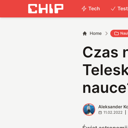
Tech
Tes
Home
Nau
Czas n
Teles
nauce
Aleksander K
A
11.02.2022
|
Świat astronomi