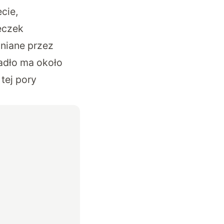
cie,
eczek
niane przez
iadło ma około
tej pory