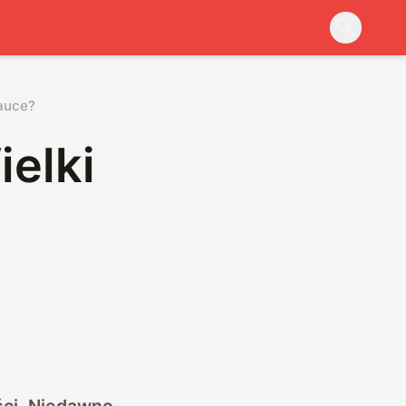
nauce?
elki
ści. Niedawno