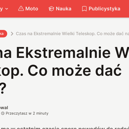
ty
Moto
Nauka
Publicystyka
Czas na Ekstremalnie Wielki Teleskop. Co może dać 
ka
a Ekstremalnie Wi
kop. Co może dać
?
owal
Przeczytasz w
2
minuty
i ma w ostatnim czasie sporo powodów do rado