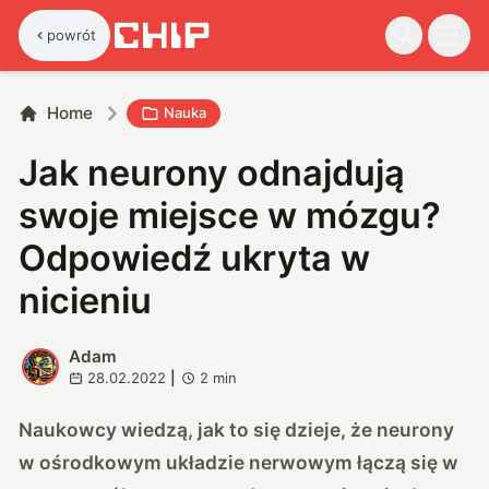
powrót
Home
Nauka
Jak neurony odnajdują
swoje miejsce w mózgu?
Odpowiedź ukryta w
nicieniu
Adam
A
28.02.2022
|
2
min
Naukowcy wiedzą, jak to się dzieje, że neurony
w ośrodkowym układzie nerwowym łączą się w