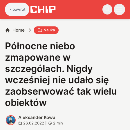
powrót
Home
Nauka
Północne niebo
zmapowane w
szczegółach. Nigdy
wcześniej nie udało się
zaobserwować tak wielu
obiektów
Aleksander Kowal
A
26.02.2022
|
2
min