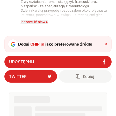
Z wykształcenia romanista (język francuski oraz
hiszpański) ze specjalizacją z traduktologii.
Dziennikarską przygodę rozpocząłem około piętnastu
lat temu, początkowo w związku z recenzjami gier
komputerowych i filmów. Obecnie publikuję
jeszcze 16 słów ▸
zdecydowanie częściej na tematy związane z nauką
oraz technologią. W wolnym czasie uwielbiam
podróżować, śledzić kinowe i książkowe nowości, a
także uprawiać oraz oglądać sport.
Dodaj
CHIP.pl
jako preferowane źródło
UDOSTĘPNIJ
TWITTER
Kopiuj