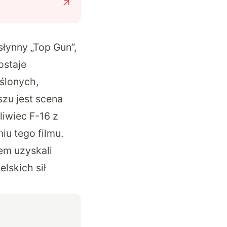
słynny „Top Gun”,
ostaje
ślonych,
szu jest scena
liwiec F-16 z
iu tego filmu.
em uzyskali
lskich sił