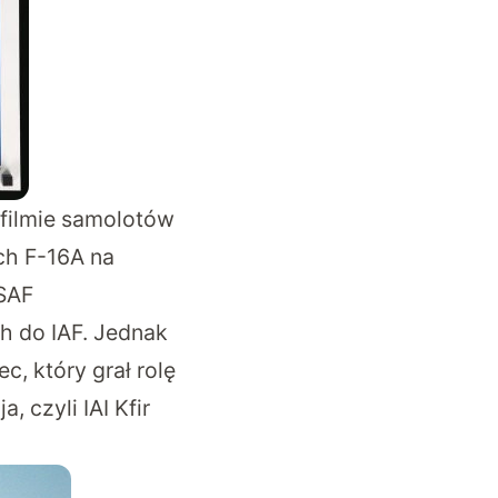
 filmie samolotów
ch F-16A na
USAF
h do IAF. Jednak
, który grał rolę
 czyli IAI Kfir