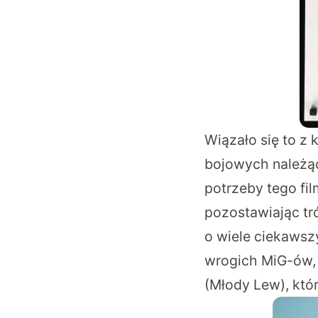
Wiązało się to z 
bojowych należąc
potrzeby tego fi
pozostawiając tr
o wiele ciekawsz
wrogich MiG-ów, a
(Młody Lew), któ