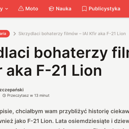
ty
Moto
Nauka
Publicystyka
Skrzydlaci bohaterzy filmów – IAI Kfir aka F-21 Lion
aria
laci bohaterzy fi
ir aka F-21 Lion
Szczepański
Przeczytasz w
13
minut
isie, chciałbym wam przybliżyć historię cieka
wnież jako F-21 Lion. Lata osiemdziesiąte i dzie