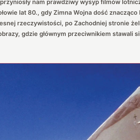
 przyniosły nam prawdziwy wysyp filmów lotnic
łowie lat 80., gdy Zimna Wojna dość znacząco k
snej rzeczywistości, po Zachodniej stronie że
obrazy, gdzie głównym przeciwnikiem stawali s