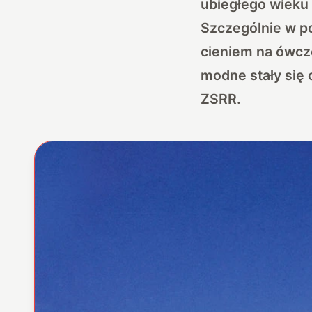
ubiegłego wieku
Szczególnie w po
cieniem na ówcze
modne stały się 
ZSRR.