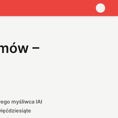
lmów –
wego myśliwca IAI
więćdziesiąte