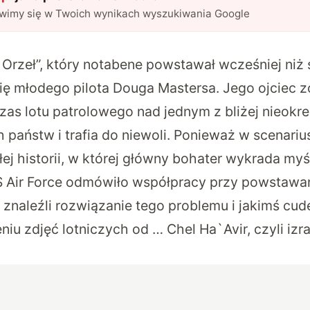
awimy się w Twoich wynikach wyszukiwania Google
 Orzeł
”, który notabene powstawał wcześniej niż 
ię młodego pilota Douga Mastersa. Jego ojciec z
zas lotu patrolowego nad jednym z bliżej nieokre
państw i trafia do niewoli. Ponieważ w scenariu
ej historii, w której główny bohater wykrada myś
US Air Force odmówiło współpracy przy powstawan
znaleźli rozwiązanie tego problemu i jakimś cud
u zdjęć lotniczych od … Chel Ha`Avir, czyli izrae