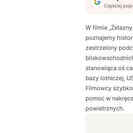
Częściej poj
W filmie „
Żelazny
poznajemy histor
zestrzelony podc
bliskowschodnich 
stanowiąca oś cał
bazy lotniczej, 
Filmowcy szybko 
pomoc w nakręceni
powietrznych.