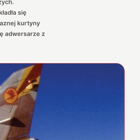
zych.
ładła się
laznej kurtyny
ię adwersarze z