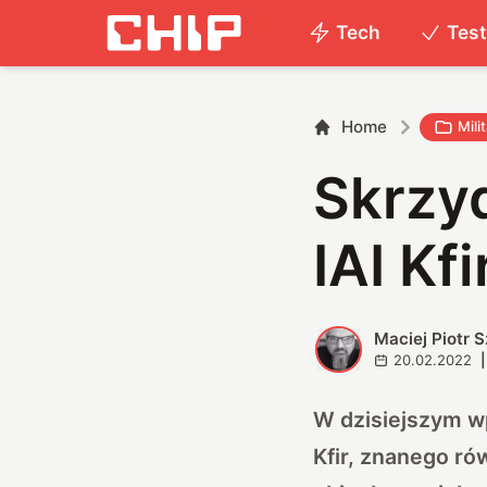
Tech
Tes
Home
Milit
Skrzyd
IAI Kf
Maciej Piotr 
M
20.02.2022
|
W dzisiejszym wp
Kfir, znanego ró