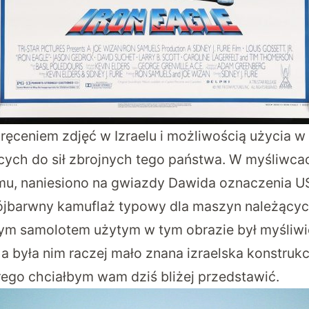
kręceniem zdjęć w Izraelu i możliwością użycia w
ych do sił zbrojnych tego państwa. W myśliwca
lmu, naniesiono na gwiazdy Dawida oznaczenia 
ójbarwny kamuflaż typowy dla maszyn należącyc
ym samolotem użytym w tym obrazie był myśliwiec
 była nim raczej mało znana izraelska konstrukcja,
rego chciałbym wam dziś bliżej przedstawić.