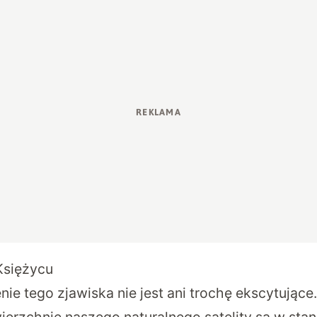
Księżycu
enie
tego zjawiska
nie jest ani trochę ekscytujące