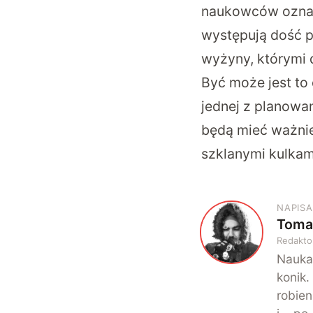
naukowców oznacz
występują dość p
wyżyny, którymi d
Być może jest to
jednej z planowa
będą mieć ważnie
szklanymi kulkam
NAPISA
Toma
T
Redakto
Nauka
konik.
robien