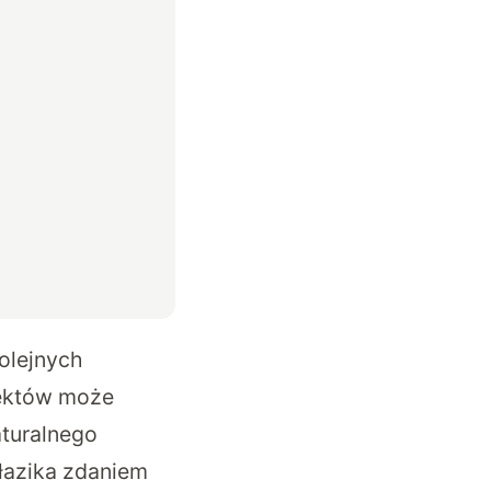
olejnych
iektów może
aturalnego
 łazika zdaniem