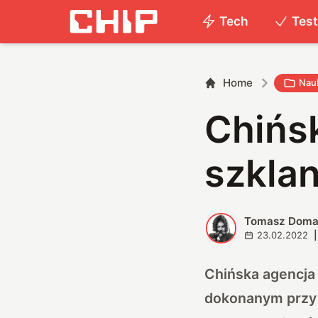
Tech
Tes
Home
Nau
Chińsk
szklan
Tomasz Doma
T
23.02.2022
|
Chińska agencja
dokonanym przy p