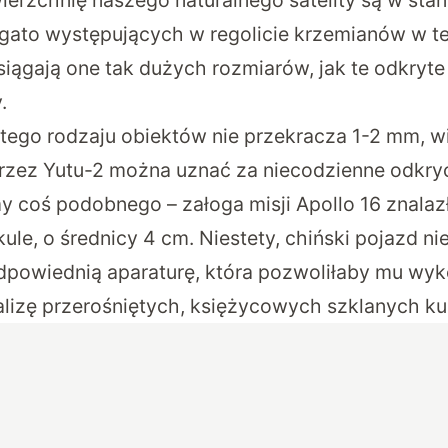
ierzchnię naszego naturalnego satelity są w st
ogato występujących w regolicie krzemianów w te
siągają one tak dużych rozmiarów, jak te odkryte
.
 tego rodzaju obiektów nie przekracza 1-2 mm, w
rzez Yutu-2 można uznać za niecodzienne odkryc
my coś podobnego – załoga misji Apollo 16 znalaz
ule, o średnicy 4 cm. Niestety, chiński pojazd nie
powiednią aparaturę, która pozwoliłaby mu wy
alizę przerośniętych, księżycowych szklanych ku