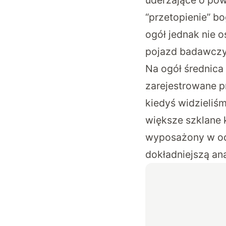
uderzające o pow
“przetopienie” b
ogół jednak nie o
pojazd badawczy
Na ogół średnica
zarejestrowane p
kiedyś widzieliś
większe szklane k
wyposażony w od
dokładniejszą an