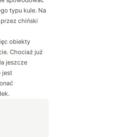
anie spowodować
go typu kule. Na
 przez chiński
ięc obiekty
ie. Chociaż już
ła jeszcze
 jest
konać
lek.