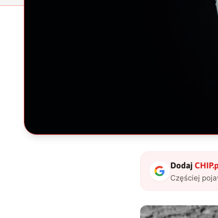
Dodaj
CHIP.p
Częściej poj