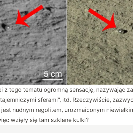
i z tego tematu ogromną sensację, nazywając z
 “tajemniczymi sferami”, itd. Rzeczywiście, zazw
 jest nudnym regolitem, urozmaiconym niewielkim
ięc wzięły się tam szklane kulki?