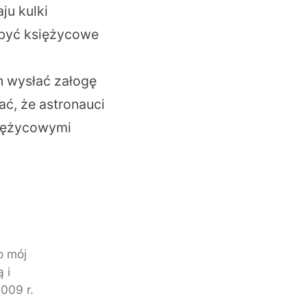
ju kulki
 być księżycowe
n wysłać załogę
ć, że astronauci
siężycowymi
o mój
 i
009 r.