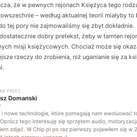
a, że w pewnych rejonach Księżyca tego rodza
owszechnie – według aktualnej teorii miałyby to
o tej pory nie zajmowaliśmy się zbyt dokładnie.
 dostatecznie dobry pretekst, żeby w tamten rejo
nych misji księżycowych. Chociaż może się okaza
jsze rzeczy do zrobienia, niż uganianie się za k
i.
NE PRZEZ
sz Domanski
r
 i nowe technologie, które pomagają nam ewoluować t
 Oprócz tego interesuję się sprzętem audio, motoryzacją
iem zdjęć. W Chip.pl po raz pierwszy pojawiłem się w 2