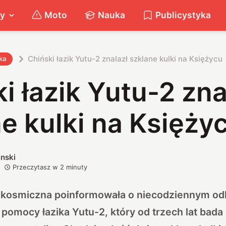
ty
Moto
Nauka
Publicystyka
Chiński łazik Yutu-2 znalazł szklane kulki na Księżycu
ka
i łazik Yutu-2 zna
e kulki na Księży
nski
Przeczytasz w
2
minuty
 kosmiczna poinformowała o niecodziennym od
omocy łazika Yutu-2, który od trzech lat bada