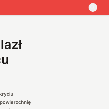
lazł
cu
kryciu
 powierzchnię