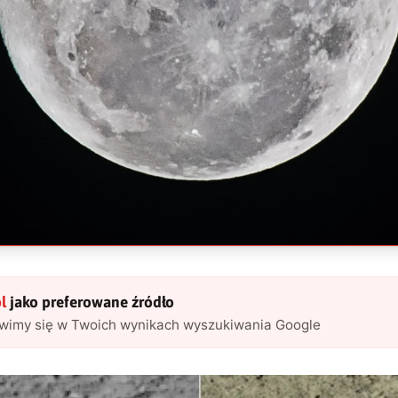
l
jako preferowane źródło
awimy się w Twoich wynikach wyszukiwania Google