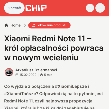
powrót
Home
Lokowanie produktu
Xiaomi Redmi Note 11 –
król opłacalności powraca
w nowym wcieleniu
Arkadiusz Dziermański
A
15.02.2022
|
5
min
Co wyjdzie z połączenia #XiaomiLepsze i
#XiaomiTańsze? Odpowiedzią na to pytanie jest
Redmi Note 11, czyli najnowsza propozycja
Xiaomi, która już za kilka dni zadebiutuje na