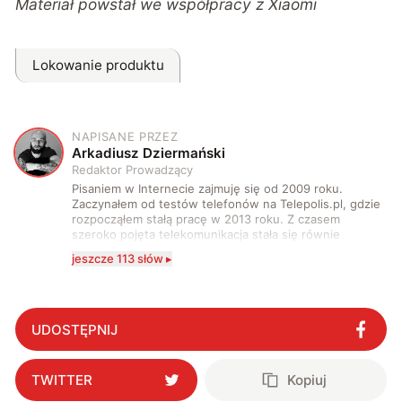
Materiał powstał we współpracy z Xiaomi
Lokowanie produktu
NAPISANE PRZEZ
A
Arkadiusz Dziermański
Redaktor Prowadzący
Pisaniem w Internecie zajmuję się od 2009 roku.
Zaczynałem od testów telefonów na Telepolis.pl, gdzie
rozpocząłem stałą pracę w 2013 roku. Z czasem
szeroko pojęta telekomunikacja stała się równie
wciągająca co telefony, a rozwój technologii sprawił,
jeszcze 113 słów ▸
że do urządzeń mobilnych dołączył też inny sprzęt
elektroniczny. Dzisiaj moje biurko zasypuje każdy
rodzaj sprzętu, a o sieci 5G mogę mówić obudzony w
środku nocy. Od 2019 roku śledzę i opisuję ruchy
antykomórkowe w Polsce i na świecie. Poziom
UDOSTĘPNIJ
wylewanego przez nie hejtu świadczy o tym, że robię
to dobrze. Na przestrzeni ostatnich lat moje teksty
pojawiały się na łamach serwisów GamingSociety, Gry-
TWITTER
Kopiuj
Online i PCWorld.pl, a od 2020 roku jestem związany z
WhatNext.pl, gdzie jestem zastępcą redaktora