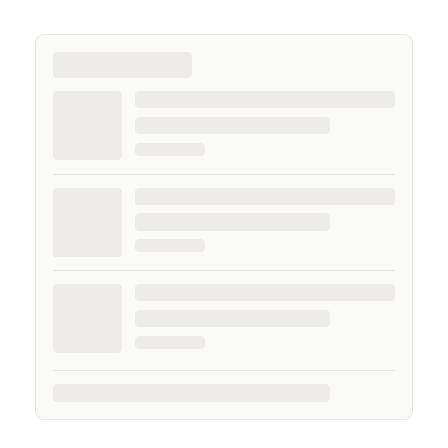
naczelnego. Życie prywatne łączę z zawodowym,
interesując się nowymi technologiami, ale nie
pogardzę dobrą muzyką, serialem, grami
komputerowymi czy sportem.